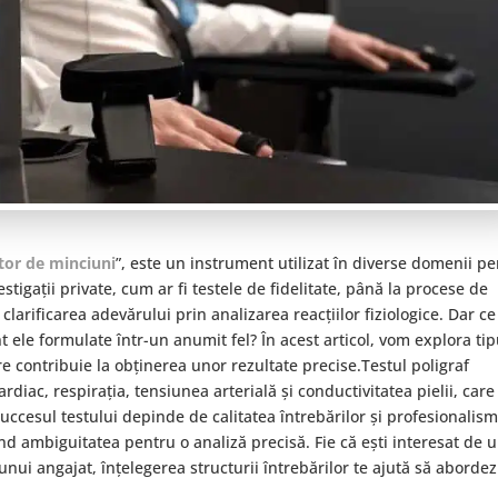
tor de minciuni
”, este un instrument utilizat în diverse domenii p
stigații private, cum ar fi testele de fidelitate, până la procese de
clarificarea adevărului prin analizarea reacțiilor fiziologice. Dar ce
nt ele formulate într-un anumit fel? În acest articol, vom explora tip
are contribuie la obținerea unor rezultate precise.Testul poligraf
diac, respirația, tensiunea arterială și conductivitatea pielii, care
uccesul testului depinde de calitatea întrebărilor și profesionalis
nd ambiguitatea pentru o analiză precisă. Fie că ești interesat de 
i unui angajat, înțelegerea structurii întrebărilor te ajută să abordez