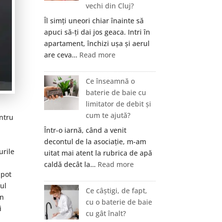
vechi din Cluj?
Îl simți uneori chiar înainte să
apuci să-ți dai jos geaca. Intri în
apartament, închizi ușa și aerul
:
are ceva…
Read more
Cum
se
Ce înseamnă o
elimină
baterie de baie cu
mirosul
limitator de debit și
de
cum te ajută?
entru
igrasie
Într-o iarnă, când a venit
dintr-
decontul de la asociație, m-am
un
urile
uitat mai atent la rubrica de apă
apartament
:
caldă decât la…
Read more
vechi
 pot
Ce
din
mul
înseamnă
Ce câștigi, de fapt,
Cluj?
un
o
cu o baterie de baie
i
baterie
cu gât înalt?
de