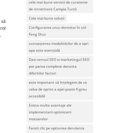
cele mai bune servicii de curatenie
de intretinere Campia Turzii
Cele mai bune soluții
e să
Configurarea unui dormitor în stil
 rol
Feng Shui
,
cunoașterea modalităților de a opri
apa este esențială
Desi sensul SEO si marketingul SEO
pot parea complexe datorita
diferitilor factori
este important să înțelegem de ce
valva de oprire a apei poate fi greu
accesibilă
Exista multe avantaje ale
implementarii optimizarii
motoarelor
Faceti clic pe optiunea derulanta