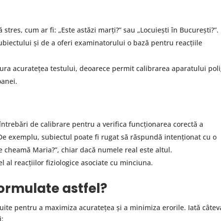
stres, cum ar fi: „Este astăzi marți?” sau „Locuiești în București?”.
ubiectului și de a oferi examinatorului o bază pentru reacțiile
gura acuratețea testului, deoarece permit calibrarea aparatului poli
oanei.
ntrebări de calibrare pentru a verifica funcționarea corectă a
 De exemplu, subiectul poate fi rugat să răspundă intenționat cu o
Te cheamă Maria?”, chiar dacă numele real este altul.
l al reacțiilor fiziologice asociate cu minciuna.
formulate astfel?
truite pentru a maximiza acuratețea și a minimiza erorile. Iată câtev
i: