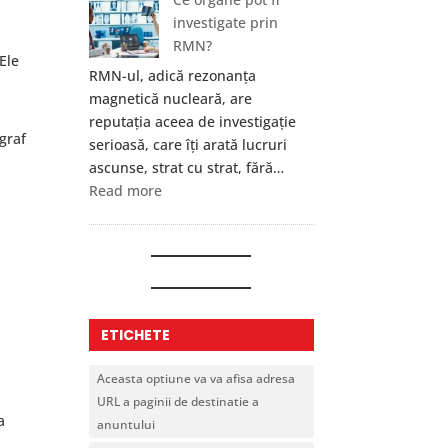
în
investigate prin
Educație
RMN?
 Ele
și
RMN-ul, adică rezonanța
Sport
magnetică nucleară, are
—
reputația aceea de investigație
Formare
graf
serioasă, care îți arată lucruri
Medicală
ascunse, strat cu strat, fără…
și
:
Read more
Prim
Ce
Ajutor
organe
în
pot
București
fi
investigate
prin
ETICHETE
RMN?
Aceasta optiune va va afisa adresa
URL a paginii de destinatie a
a
anuntului