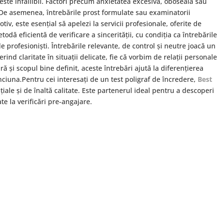
este infailibil. Factori precum anxietatea excesivă, oboseala sau
. De asemenea, întrebările prost formulate sau examinatorii
iv, este esențial să apelezi la servicii profesionale, oferite de
todă eficientă de verificare a sincerității, cu condiția ca întrebăril
de profesioniști. Întrebările relevante, de control și neutre joacă un
rind claritate în situații delicate, fie că vorbim de relații personale
ară și scopul bine definit, aceste întrebări ajută la diferențierea
inciuna.Pentru cei interesați de un test poligraf de încredere,
Best
țiale și de înaltă calitate. Este partenerul ideal pentru a descoperi
ate la verificări pre-angajare.