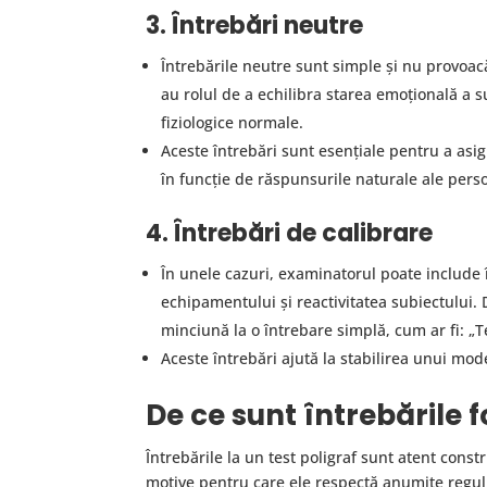
3. Întrebări neutre
Întrebările neutre sunt simple și nu provoacă 
au rolul de a echilibra starea emoțională a s
fiziologice normale.
Aceste întrebări sunt esențiale pentru a asi
în funcție de răspunsurile naturale ale pers
4. Întrebări de calibrare
În unele cazuri, examinatorul poate include î
echipamentului și reactivitatea subiectului.
minciună la o întrebare simplă, cum ar fi: „
Aceste întrebări ajută la stabilirea unui mode
De ce sunt întrebările 
Întrebările la un test poligraf sunt atent cons
motive pentru care ele respectă anumite regul