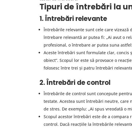
Tipuri de întrebări la u
1. Întrebări relevante
Întrebările relevante sunt cele care vizează d
întrebare relevantă ar putea fi: „Ai avut o rel
profesional, o întrebare ar putea suna astfel
Aceste întrebări sunt formulate clar, concis ș
obiect”. Scopul lor este să provoace o reacți
folosesc între trei și patru întrebări relevan
2. Întrebări de control
Întrebările de control sunt concepute pentru a
testate. Acestea sunt întrebări neutre, care
de stres. De exemplu: „Ai spus vreodată o m
Scopul acestor întrebări este de a compara rea
control. Dacă reacțiile la întrebările relevan