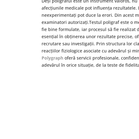
Deși poligraful este un instrument valoros, nu 
afecțiunile medicale pot influența rezultatele
neexperimentați pot duce la erori. Din acest mot
examinatori autorizați.Testul poligraf este o me
fie bine formulate, iar procesul să fie realizat 
esențial în obținerea unor rezultate precise, ofe
recrutare sau investigații. Prin structura lor cl
reacțiilor fiziologice asociate cu adevărul și m
Polygraph
oferă servicii profesionale, confiden
adevărul în orice situație, de la teste de fidelit