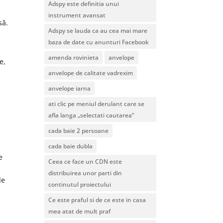
Adspy este definitia unui
instrument avansat
să.
Adspy se lauda ca au cea mai mare
baza de date cu anunturi Facebook
amenda rovinieta
anvelope
e,
anvelope de calitate vadrexim
anvelope iarna
ati clic pe meniul derulant care se
afla langa „selectati cautarea”
cada baie 2 persoane
cada baie dubla
e
Ceea ce face un CDN este
distribuirea unor parti din
le
continutul proiectului
Ce este praful si de ce este in casa
mea atat de mult praf