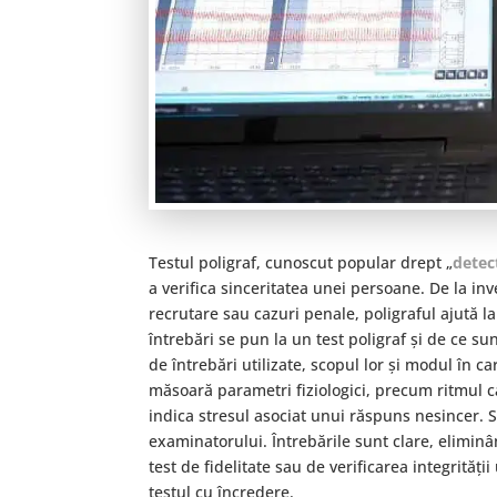
Testul poligraf, cunoscut popular drept „
detec
a verifica sinceritatea unei persoane. De la inve
recrutare sau cazuri penale, poligraful ajută la 
întrebări se pun la un test poligraf și de ce su
de întrebări utilizate, scopul lor și modul în c
măsoară parametri fiziologici, precum ritmul car
indica stresul asociat unui răspuns nesincer. S
examinatorului. Întrebările sunt clare, eliminâ
test de fidelitate sau de verificarea integrități
testul cu încredere.