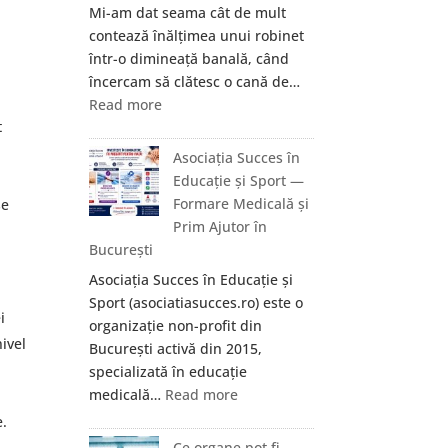
Mi-am dat seama cât de mult
baie
contează înălțimea unui robinet
cu
într-o dimineață banală, când
limitator
încercam să clătesc o cană de…
de
:
Read more
debit
t
Ce
și
câștigi,
Asociația Succes în
cum
de
Educație și Sport —
te
fapt,
Formare Medicală și
se
ajută?
cu
Prim Ajutor în
o
București
baterie
Asociația Succes în Educație și
de
Sport (asociatiasucces.ro) este o
baie
i
organizație non-profit din
cu
ivel
București activă din 2015,
gât
specializată în educație
înalt?
:
medicală…
Read more
Asociația
e.
Succes
Ce organe pot fi