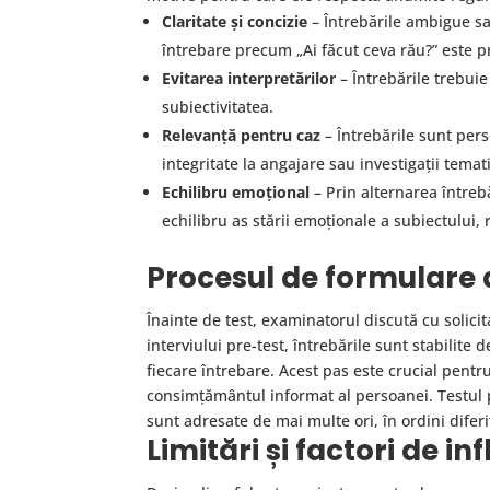
Claritate și concizie
– Întrebările ambigue sa
întrebare precum „Ai făcut ceva rău?” este pr
Evitarea interpretărilor
– Întrebările trebuie
subiectivitatea.
Relevanță pentru caz
– Întrebările sunt perso
integritate la angajare sau investigații temat
Echilibru emoțional
– Prin alternarea întreb
echilibru as stării emoționale a subiectului,
Procesul de formulare a
Înainte de test, examinatorul discută cu solicit
interviului pre-test, întrebările sunt stabilit
fiecare întrebare. Acest pas este crucial pentr
consimțământul informat al persoanei. Testul p
sunt adresate de mai multe ori, în ordini diferit
Limitări și factori de in