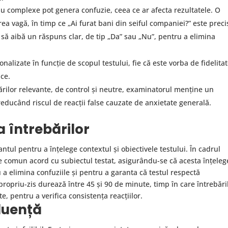
u complexe pot genera confuzie, ceea ce ar afecta rezultatele. O
ea vagă, în timp ce „Ai furat bani din seiful companiei?” este preci
 să aibă un răspuns clar, de tip „Da” sau „Nu”, pentru a elimina
nalizate în funcție de scopul testului, fie că este vorba de fidelitat
ice.
ărilor relevante, de control și neutre, examinatorul menține un
 reducând riscul de reacții false cauzate de anxietate generală.
 întrebărilor
antul pentru a înțelege contextul și obiectivele testului. În cadrul
e de comun acord cu subiectul testat, asigurându-se că acesta înțeleg
u a elimina confuziile și pentru a garanta că testul respectă
ropriu-zis durează între 45 și 90 de minute, timp în care întrebări
e, pentru a verifica consistența reacțiilor.
fluență