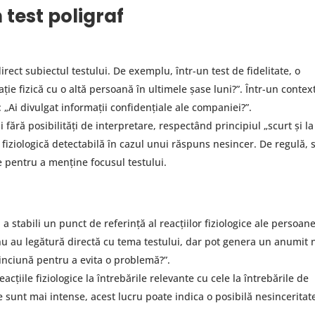
n test poligraf
irect subiectul testului. De exemplu, într-un test de fidelitate, o
ație fizică cu o altă persoană în ultimele șase luni?”. Într-un contex
: „Ai divulgat informații confidențiale ale companiei?”.
i fără posibilități de interpretare, respectând principiul „scurt și la
e fiziologică detectabilă în cazul unui răspuns nesincer. De regulă, 
te pentru a menține focusul testului.
 stabili un punct de referință al reacțiilor fiziologice ale persoane
 nu au legătură directă cu tema testului, dar pot genera un anumit n
inciună pentru a evita o problemă?”.
cțiile fiziologice la întrebările relevante cu cele la întrebările de
te sunt mai intense, acest lucru poate indica o posibilă nesinceritat