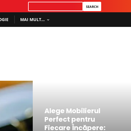
OGIE
MAI MULT…
read more
Alege Mobilierul
Perfect pentru
Fiecare Încăpere: