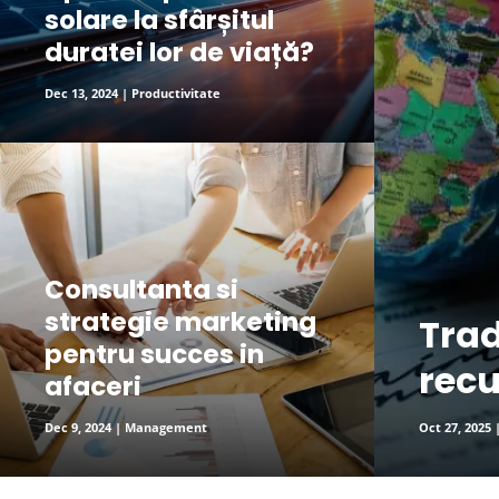
solare la sfârșitul
duratei lor de viață?
Dec 13, 2024
|
Productivitate
read more
Consultanta si
strategie marketing
Trad
pentru succes in
recu
afaceri
Dec 9, 2024
|
Management
Oct 27, 2025