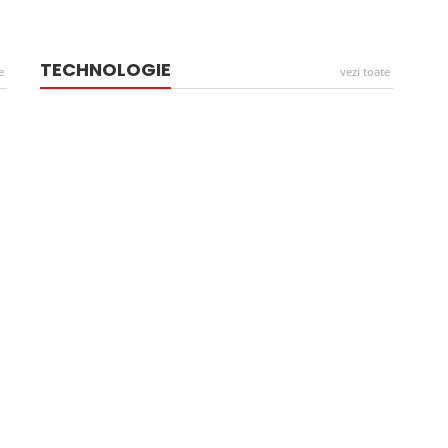
TECHNOLOGIE
e
vezi toate