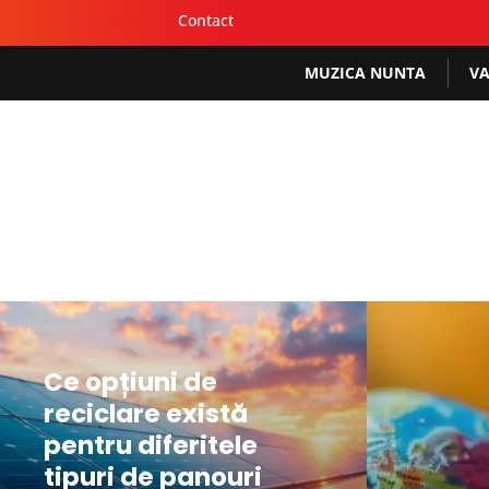
Home
Contact
MUZICA NUNTA
VA
read more
read more
Ce opțiuni de
reciclare există
pentru diferitele
tipuri de panouri