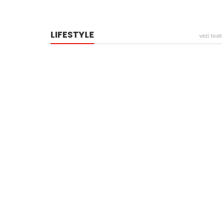
LIFESTYLE
vezi toat