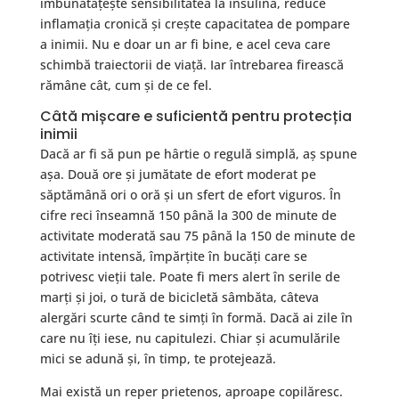
îmbunătățește sensibilitatea la insulină, reduce
inflamația cronică și crește capacitatea de pompare
a inimii. Nu e doar un ar fi bine, e acel ceva care
schimbă traiectorii de viață. Iar întrebarea firească
rămâne cât, cum și de ce fel.
Câtă mișcare e suficientă pentru protecția
inimii
Dacă ar fi să pun pe hârtie o regulă simplă, aș spune
așa. Două ore și jumătate de efort moderat pe
săptămână ori o oră și un sfert de efort viguros. În
cifre reci înseamnă 150 până la 300 de minute de
activitate moderată sau 75 până la 150 de minute de
activitate intensă, împărțite în bucăți care se
potrivesc vieții tale. Poate fi mers alert în serile de
marți și joi, o tură de bicicletă sâmbăta, câteva
alergări scurte când te simți în formă. Dacă ai zile în
care nu îți iese, nu capitulezi. Chiar și acumulările
mici se adună și, în timp, te protejează.
Mai există un reper prietenos, aproape copilăresc.