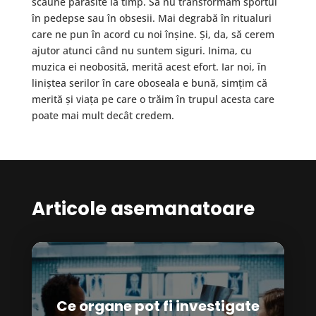
scaune părăsite la timp. Să nu transformăm sportul
în pedepse sau în obsesii. Mai degrabă în ritualuri
care ne pun în acord cu noi înșine. Și, da, să cerem
ajutor atunci când nu suntem siguri. Inima, cu
muzica ei neobosită, merită acest efort. Iar noi, în
liniștea serilor în care oboseala e bună, simțim că
merită și viața pe care o trăim în trupul acesta care
poate mai mult decât credem.
Articole asemanatoare
Ce organe pot fi investigate