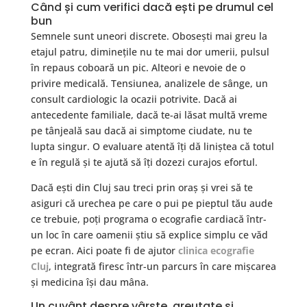
Când și cum verifici dacă ești pe drumul cel
bun
Semnele sunt uneori discrete. Obosești mai greu la
etajul patru, diminețile nu te mai dor umerii, pulsul
în repaus coboară un pic. Alteori e nevoie de o
privire medicală. Tensiunea, analizele de sânge, un
consult cardiologic la ocazii potrivite. Dacă ai
antecedente familiale, dacă te-ai lăsat multă vreme
pe tânjeală sau dacă ai simptome ciudate, nu te
lupta singur. O evaluare atentă îți dă liniștea că totul
e în regulă și te ajută să îți dozezi curajos efortul.
Dacă ești din Cluj sau treci prin oraș și vrei să te
asiguri că urechea pe care o pui pe pieptul tău aude
ce trebuie, poți programa o ecografie cardiacă într-
un loc în care oamenii știu să explice simplu ce văd
pe ecran. Aici poate fi de ajutor
clinica ecografie
Cluj
, integrată firesc într-un parcurs în care mișcarea
și medicina își dau mâna.
Un cuvânt despre vârste, greutate și