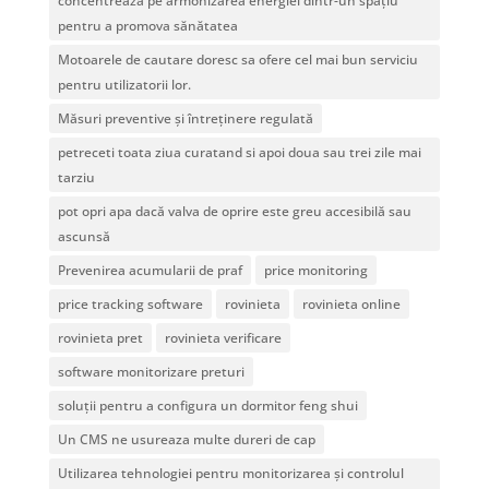
concentrează pe armonizarea energiei dintr-un spațiu
pentru a promova sănătatea
Motoarele de cautare doresc sa ofere cel mai bun serviciu
pentru utilizatorii lor.
Măsuri preventive și întreținere regulată
petreceti toata ziua curatand si apoi doua sau trei zile mai
tarziu
pot opri apa dacă valva de oprire este greu accesibilă sau
ascunsă
Prevenirea acumularii de praf
price monitoring
price tracking software
rovinieta
rovinieta online
rovinieta pret
rovinieta verificare
software monitorizare preturi
soluții pentru a configura un dormitor feng shui
Un CMS ne usureaza multe dureri de cap
Utilizarea tehnologiei pentru monitorizarea și controlul