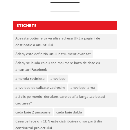
pot
și
fi
Prim
investigate
Ajutor
prin
ETICHETE
în
RMN?
București
Aceasta optiune va va afisa adresa URL a paginii de
destinatie a anuntului
Adspy este definitia unui instrument avansat
Adspy se lauda ca au cea mai mare baza de date cu
anunturi Facebook
amenda rovinieta
anvelope
anvelope de calitate vadrexim
anvelope iarna
ati clic pe meniul derulant care se afla langa „selectati
cautarea”
cada baie 2 persoane
cada baie dubla
Ceea ce face un CDN este distribuirea unor parti din
continutul proiectului