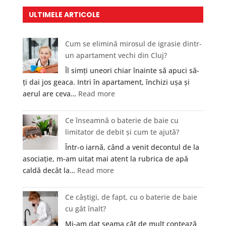
ULTIMELE ARTICOLE
Cum se elimină mirosul de igrasie dintr-
un apartament vechi din Cluj?
Îl simți uneori chiar înainte să apuci să-
ți dai jos geaca. Intri în apartament, închizi ușa și
:
aerul are ceva…
Read more
Cum
se
Ce înseamnă o baterie de baie cu
elimină
limitator de debit și cum te ajută?
mirosul
Într-o iarnă, când a venit decontul de la
de
asociație, m-am uitat mai atent la rubrica de apă
igrasie
:
caldă decât la…
Read more
dintr-
Ce
un
înseamnă
Ce câștigi, de fapt, cu o baterie de baie
apartament
o
cu gât înalt?
vechi
baterie
din
Mi-am dat seama cât de mult contează