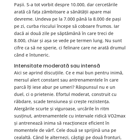
Pașii. S-a tot vorbit despre 10.000, dar cercetările
arată că fața zâmbitoare a sănătății apare mai
devreme. Undeva pe la 7.000 până la 8.000 de pași
pe zi, curba riscului începe să coboare frumos. Iar
dacă ai două zile pe săptămână în care treci de
8.000, chiar și așa se vede pe termen lung. Nu sunt
cifre ca să ne sperie, ci felinare care ne arată drumul
când e întuneric.
Intensitate moderată sau intensă
Aici se aprind discuțiile. Ce e mai bun pentru inimă,
mersul alert constant sau antrenamentele în care
parcă îți iese abur pe umeri? Răspunsul nu e un
duel, ci o prietenie. Efortul moderat, construit cu
răbdare, scade tensiunea și crește rezistența.
Alergările scurte și viguroase, urcările în ritm
susținut, antrenamentele cu intervale ridică VO2max
și antrenează inima să reacționeze eficient în
momentele de vârf. Cele două se sprijină una pe
cealaltă. Când le alternezi, câștigi pe două fronturi,