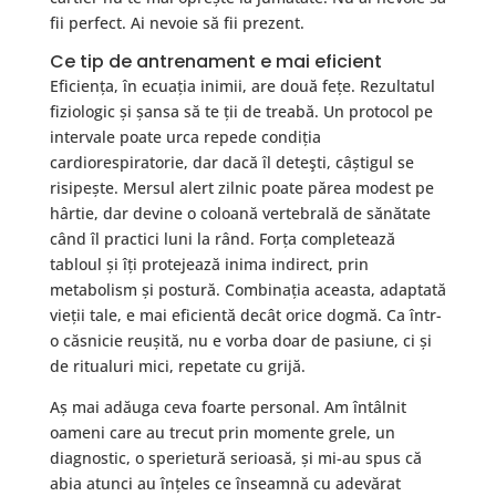
fii perfect. Ai nevoie să fii prezent.
Ce tip de antrenament e mai eficient
Eficiența, în ecuația inimii, are două fețe. Rezultatul
fiziologic și șansa să te ții de treabă. Un protocol pe
intervale poate urca repede condiția
cardiorespiratorie, dar dacă îl deteşti, câștigul se
risipește. Mersul alert zilnic poate părea modest pe
hârtie, dar devine o coloană vertebrală de sănătate
când îl practici luni la rând. Forța completează
tabloul și îți protejează inima indirect, prin
metabolism și postură. Combinația aceasta, adaptată
vieții tale, e mai eficientă decât orice dogmă. Ca într-
o căsnicie reușită, nu e vorba doar de pasiune, ci și
de ritualuri mici, repetate cu grijă.
Aș mai adăuga ceva foarte personal. Am întâlnit
oameni care au trecut prin momente grele, un
diagnostic, o sperietură serioasă, și mi-au spus că
abia atunci au înțeles ce înseamnă cu adevărat