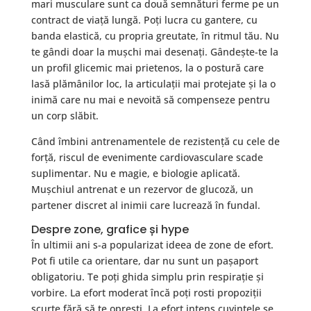
mari musculare sunt ca două semnături ferme pe un
contract de viață lungă. Poți lucra cu gantere, cu
banda elastică, cu propria greutate, în ritmul tău. Nu
te gândi doar la mușchi mai desenați. Gândește-te la
un profil glicemic mai prietenos, la o postură care
lasă plămânilor loc, la articulații mai protejate și la o
inimă care nu mai e nevoită să compenseze pentru
un corp slăbit.
Când îmbini antrenamentele de rezistență cu cele de
forță, riscul de evenimente cardiovasculare scade
suplimentar. Nu e magie, e biologie aplicată.
Mușchiul antrenat e un rezervor de glucoză, un
partener discret al inimii care lucrează în fundal.
Despre zone, grafice și hype
În ultimii ani s-a popularizat ideea de zone de efort.
Pot fi utile ca orientare, dar nu sunt un pașaport
obligatoriu. Te poți ghida simplu prin respirație și
vorbire. La efort moderat încă poți rosti propoziții
scurte fără să te oprești. La efort intens cuvintele se