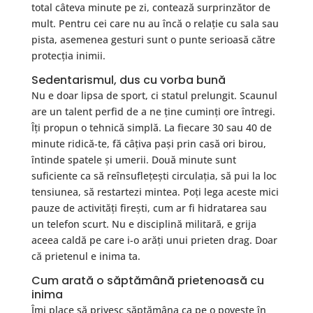
total câteva minute pe zi, contează surprinzător de
mult. Pentru cei care nu au încă o relație cu sala sau
pista, asemenea gesturi sunt o punte serioasă către
protecția inimii.
Sedentarismul, dus cu vorba bună
Nu e doar lipsa de sport, ci statul prelungit. Scaunul
are un talent perfid de a ne ține cuminți ore întregi.
Îți propun o tehnică simplă. La fiecare 30 sau 40 de
minute ridică-te, fă câțiva pași prin casă ori birou,
întinde spatele și umerii. Două minute sunt
suficiente ca să reînsuflețești circulația, să pui la loc
tensiunea, să restartezi mintea. Poți lega aceste mici
pauze de activități firești, cum ar fi hidratarea sau
un telefon scurt. Nu e disciplină militară, e grija
aceea caldă pe care i-o arăți unui prieten drag. Doar
că prietenul e inima ta.
Cum arată o săptămână prietenoasă cu
inima
Îmi place să privesc săptămâna ca pe o poveste în