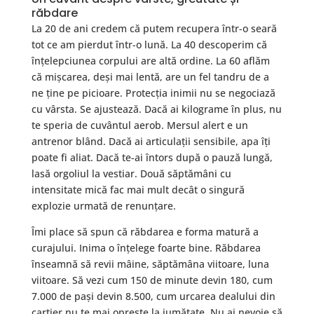
răbdare
La 20 de ani credem că putem recupera într-o seară
tot ce am pierdut într-o lună. La 40 descoperim că
înțelepciunea corpului are altă ordine. La 60 aflăm
că mișcarea, deși mai lentă, are un fel tandru de a
ne ține pe picioare. Protecția inimii nu se negociază
cu vârsta. Se ajustează. Dacă ai kilograme în plus, nu
te speria de cuvântul aerob. Mersul alert e un
antrenor blând. Dacă ai articulații sensibile, apa îți
poate fi aliat. Dacă te-ai întors după o pauză lungă,
lasă orgoliul la vestiar. Două săptămâni cu
intensitate mică fac mai mult decât o singură
explozie urmată de renunțare.
Îmi place să spun că răbdarea e forma matură a
curajului. Inima o înțelege foarte bine. Răbdarea
înseamnă să revii mâine, săptămâna viitoare, luna
viitoare. Să vezi cum 150 de minute devin 180, cum
7.000 de pași devin 8.500, cum urcarea dealului din
cartier nu te mai oprește la jumătate. Nu ai nevoie să