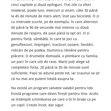
cinci capitole și două epiloguri. Trei zile cu efort
moderat, poate luni, miercuri și vineri, câte 30 până
la 45 de minute de mers alert, înot sau bicicletă. O zi
cu intervale scurte, joi de exemplu, în care alternezi
60 până la 90 de secunde mai intense cu două
minute de respiro, de șase până la opt ori. O zi
pentru forță, sâmbătă, în care te joci cu
genuflexiuni, împingeri, tracțiuni ușoare, fandări,
ridicări de pe podea. Duminica rămâne pentru
plăcere. O drumeție domoală, o plimbare cu familia,
un parc în care uiți de ceas. Marți poți alege să
completezi forța, 20 până la 30 de minute sunt
suficiente. Pașii se adună peste tot, iar scaunul va ști
că nu mai are putere totală asupra ta.
Nu există un program salvator valabil pentru toți.
Există programe care devin firești pentru tine. Acolo
se întâmplă schimbarea pe care o ții în brațe ca pe
un copil. Crește încet, dar sigur.