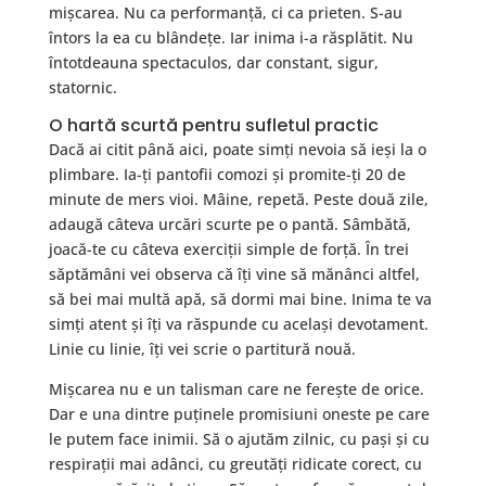
mișcarea. Nu ca performanță, ci ca prieten. S-au
întors la ea cu blândețe. Iar inima i-a răsplătit. Nu
întotdeauna spectaculos, dar constant, sigur,
statornic.
O hartă scurtă pentru sufletul practic
Dacă ai citit până aici, poate simți nevoia să ieși la o
plimbare. Ia-ți pantofii comozi și promite-ți 20 de
minute de mers vioi. Mâine, repetă. Peste două zile,
adaugă câteva urcări scurte pe o pantă. Sâmbătă,
joacă-te cu câteva exerciții simple de forță. În trei
săptămâni vei observa că îți vine să mănânci altfel,
să bei mai multă apă, să dormi mai bine. Inima te va
simți atent și îți va răspunde cu același devotament.
Linie cu linie, îți vei scrie o partitură nouă.
Mișcarea nu e un talisman care ne ferește de orice.
Dar e una dintre puținele promisiuni oneste pe care
le putem face inimii. Să o ajutăm zilnic, cu pași și cu
respirații mai adânci, cu greutăți ridicate corect, cu