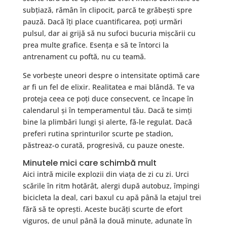
subțiază, rămân în clipocit, parcă te grăbești spre
pauză. Dacă îți place cuantificarea, poți urmări
pulsul, dar ai grijă să nu sufoci bucuria mișcării cu
prea multe grafice. Esența e să te întorci la
antrenament cu poftă, nu cu teamă.
Se vorbește uneori despre o intensitate optimă care
ar fi un fel de elixir. Realitatea e mai blândă. Te va
proteja ceea ce poți duce consecvent, ce încape în
calendarul și în temperamentul tău. Dacă te simți
bine la plimbări lungi și alerte, fă-le regulat. Dacă
preferi rutina sprinturilor scurte pe stadion,
păstreaz-o curată, progresivă, cu pauze oneste.
Minutele mici care schimbă mult
Aici intră micile explozii din viața de zi cu zi. Urci
scările în ritm hotărât, alergi după autobuz, împingi
bicicleta la deal, cari baxul cu apă până la etajul trei
fără să te oprești. Aceste bucăți scurte de efort
viguros, de unul până la două minute, adunate în