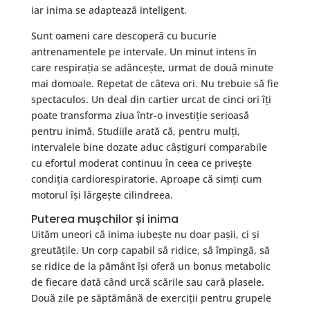
iar inima se adaptează inteligent.
Sunt oameni care descoperă cu bucurie
antrenamentele pe intervale. Un minut intens în
care respirația se adâncește, urmat de două minute
mai domoale. Repetat de câteva ori. Nu trebuie să fie
spectaculos. Un deal din cartier urcat de cinci ori îți
poate transforma ziua într-o investiție serioasă
pentru inimă. Studiile arată că, pentru mulți,
intervalele bine dozate aduc câștiguri comparabile
cu efortul moderat continuu în ceea ce privește
condiția cardiorespiratorie. Aproape că simți cum
motorul își lărgește cilindreea.
Puterea mușchilor și inima
Uităm uneori că inima iubește nu doar pașii, ci și
greutățile. Un corp capabil să ridice, să împingă, să
se ridice de la pământ își oferă un bonus metabolic
de fiecare dată când urcă scările sau cară plasele.
Două zile pe săptămână de exerciții pentru grupele