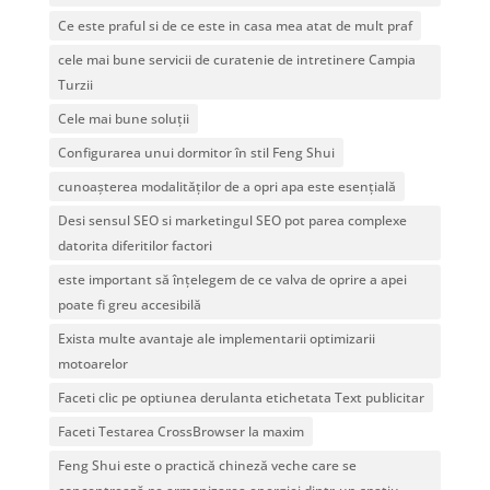
Ce este praful si de ce este in casa mea atat de mult praf
cele mai bune servicii de curatenie de intretinere Campia
Turzii
Cele mai bune soluții
Configurarea unui dormitor în stil Feng Shui
cunoașterea modalităților de a opri apa este esențială
Desi sensul SEO si marketingul SEO pot parea complexe
datorita diferitilor factori
este important să înțelegem de ce valva de oprire a apei
poate fi greu accesibilă
Exista multe avantaje ale implementarii optimizarii
motoarelor
Faceti clic pe optiunea derulanta etichetata Text publicitar
Faceti Testarea CrossBrowser la maxim
Feng Shui este o practică chineză veche care se