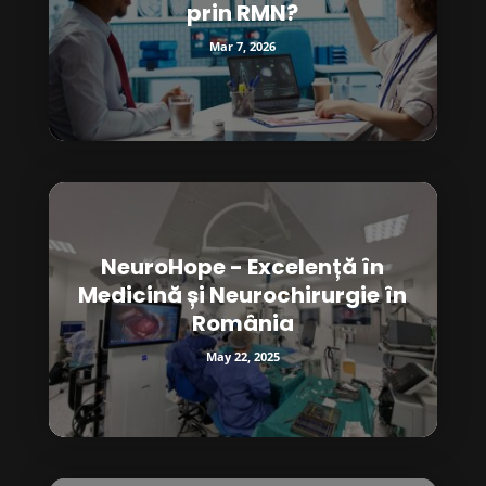
prin RMN?
Mar 7, 2026
NeuroHope - Excelență în
Medicină și Neurochirurgie în
România
May 22, 2025