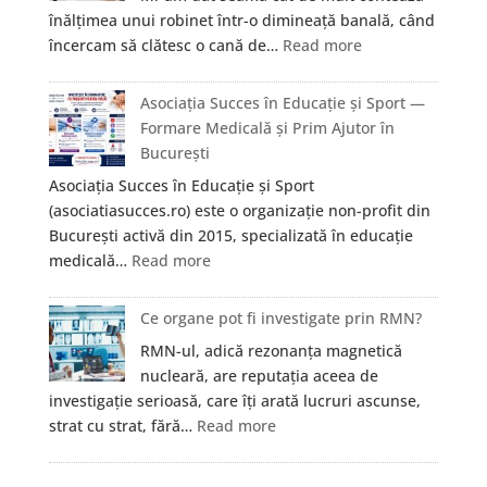
de
Cluj?
înălțimea unui robinet într-o dimineață banală, când
baie
:
încercam să clătesc o cană de…
Read more
cu
Ce
limitator
câștigi,
Asociația Succes în Educație și Sport —
de
de
Formare Medicală și Prim Ajutor în
debit
fapt,
București
și
cu
cum
Asociația Succes în Educație și Sport
o
te
(asociatiasucces.ro) este o organizație non-profit din
baterie
ajută?
București activă din 2015, specializată în educație
de
:
medicală…
Read more
baie
Asociația
cu
Succes
Ce organe pot fi investigate prin RMN?
gât
în
înalt?
RMN-ul, adică rezonanța magnetică
Educație
nucleară, are reputația aceea de
și
investigație serioasă, care îți arată lucruri ascunse,
Sport
:
strat cu strat, fără…
Read more
—
Ce
Formare
organe
Medicală