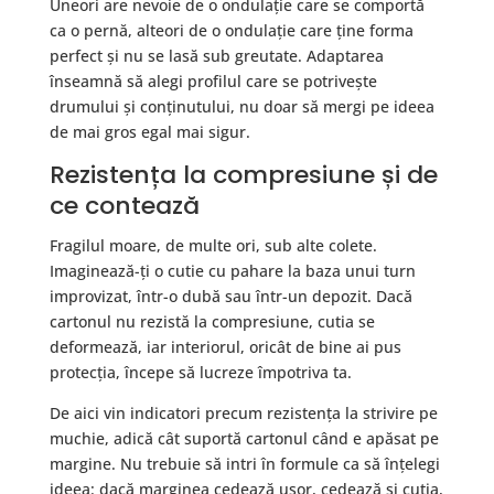
Uneori are nevoie de o ondulație care se comportă
ca o pernă, alteori de o ondulație care ține forma
perfect și nu se lasă sub greutate. Adaptarea
înseamnă să alegi profilul care se potrivește
drumului și conținutului, nu doar să mergi pe ideea
de mai gros egal mai sigur.
Rezistența la compresiune și de
ce contează
Fragilul moare, de multe ori, sub alte colete.
Imaginează-ți o cutie cu pahare la baza unui turn
improvizat, într-o dubă sau într-un depozit. Dacă
cartonul nu rezistă la compresiune, cutia se
deformează, iar interiorul, oricât de bine ai pus
protecția, începe să lucreze împotriva ta.
De aici vin indicatori precum rezistența la strivire pe
muchie, adică cât suportă cartonul când e apăsat pe
margine. Nu trebuie să intri în formule ca să înțelegi
ideea: dacă marginea cedează ușor, cedează și cutia,