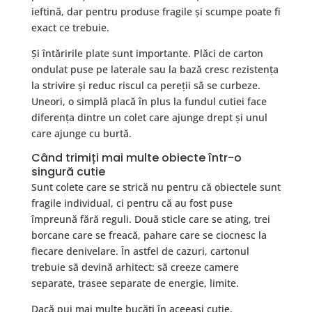
ieftină, dar pentru produse fragile și scumpe poate fi
exact ce trebuie.
Și întăririle plate sunt importante. Plăci de carton
ondulat puse pe laterale sau la bază cresc rezistența
la strivire și reduc riscul ca pereții să se curbeze.
Uneori, o simplă placă în plus la fundul cutiei face
diferența dintre un colet care ajunge drept și unul
care ajunge cu burtă.
Când trimiți mai multe obiecte într-o
singură cutie
Sunt colete care se strică nu pentru că obiectele sunt
fragile individual, ci pentru că au fost puse
împreună fără reguli. Două sticle care se ating, trei
borcane care se freacă, pahare care se ciocnesc la
fiecare denivelare. În astfel de cazuri, cartonul
trebuie să devină arhitect: să creeze camere
separate, trasee separate de energie, limite.
Dacă pui mai multe bucăți în aceeași cutie,