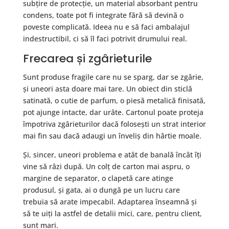
subțire de protecție, un material absorbant pentru
condens, toate pot fi integrate fără să devină o
poveste complicată. Ideea nu e să faci ambalajul
indestructibil, ci să îl faci potrivit drumului real.
Frecarea și zgârieturile
Sunt produse fragile care nu se sparg, dar se zgârie,
și uneori asta doare mai tare. Un obiect din sticlă
satinată, o cutie de parfum, o piesă metalică finisată,
pot ajunge intacte, dar urâte. Cartonul poate proteja
împotriva zgârieturilor dacă folosești un strat interior
mai fin sau dacă adaugi un înveliș din hârtie moale.
Și, sincer, uneori problema e atât de banală încât îți
vine să râzi după. Un colț de carton mai aspru, o
margine de separator, o clapetă care atinge
produsul, și gata, ai o dungă pe un lucru care
trebuia să arate impecabil. Adaptarea înseamnă și
să te uiți la astfel de detalii mici, care, pentru client,
sunt mari.