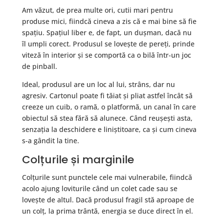
Am văzut, de prea multe ori, cutii mari pentru
produse mici, fiindcă cineva a zis că e mai bine să fie
spațiu. Spațiul liber e, de fapt, un dușman, dacă nu
îl umpli corect. Produsul se lovește de pereți, prinde
viteză în interior și se comportă ca o bilă într-un joc
de pinball.
Ideal, produsul are un loc al lui, strâns, dar nu
agresiv. Cartonul poate fi tăiat și pliat astfel încât să
creeze un cuib, o ramă, o platformă, un canal în care
obiectul să stea fără să alunece. Când reușești asta,
senzația la deschidere e liniștitoare, ca și cum cineva
s-a gândit la tine.
Colțurile și marginile
Colțurile sunt punctele cele mai vulnerabile, fiindcă
acolo ajung loviturile când un colet cade sau se
lovește de altul. Dacă produsul fragil stă aproape de
un colț, la prima trântă, energia se duce direct în el.