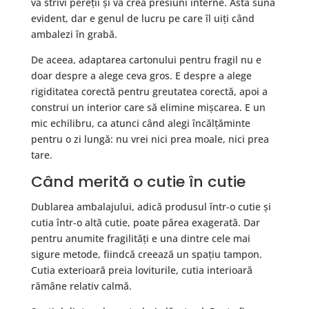
va strivi pereții și va crea presiuni interne. Asta sună
evident, dar e genul de lucru pe care îl uiți când
ambalezi în grabă.
De aceea, adaptarea cartonului pentru fragil nu e
doar despre a alege ceva gros. E despre a alege
rigiditatea corectă pentru greutatea corectă, apoi a
construi un interior care să elimine mișcarea. E un
mic echilibru, ca atunci când alegi încălțăminte
pentru o zi lungă: nu vrei nici prea moale, nici prea
tare.
Când merită o cutie în cutie
Dublarea ambalajului, adică produsul într-o cutie și
cutia într-o altă cutie, poate părea exagerată. Dar
pentru anumite fragilități e una dintre cele mai
sigure metode, fiindcă creează un spațiu tampon.
Cutia exterioară preia loviturile, cutia interioară
rămâne relativ calmă.