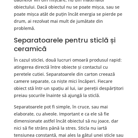
obiectului. Dacă obiectul nu se poate mișca, sau se
poate mișca atât de puțin încât energia se pierde pe
drum, ai rezolvat mai mult de jumătate din
problemă.
Separatoarele pentru sticlă și
ceramică
În cazul sticlei, două lucruri omoară produsul rapid:
atingerea directă între obiecte și contactul cu
peretele cutiei. Separatoarele din carton creează
camere separate, ca niște mici încăperi. Fiecare
obiect stă într-un spațiu al lui, iar pereții despărțitori
preiau șocurile înainte să ajungă la sticlă.
Separatoarele pot fi simple, în cruce, sau mai
elaborate, cu alveole. Important e ca ele să fie
dimensionate astfel încât obiectul să nu joace, dar
nici să fie strâns până la stres. Sticla nu iartă
tensiunea constantă, mai ales la gâtul unei sticle sau