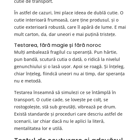
cutie de transport.
În astfel de cazuri, îmi place ideea de dublă cutie. O
cutie interioară frumoasă, care ține produsul, și o
cutie exterioară robustă, care îl apără de lume. E mai
mult carton, da, dar uneori e mai puțină tristețe.
Testarea, fără magie și fără noroc
Mulți ambalează fragilul cu speranță. Pun hârtie,
pun bandă, scutură cutia o dată, o ridică la nivelul
genunchiului și o lasă ușor. Apoi se roagă. Și înțeleg,
chiar înțeleg, fiindcă uneori nu ai timp, dar speranța
nu e metodă.
Testarea înseamnă să simulezi ce se întâmplă în
transport. O cutie cade, se lovește pe colț, se
rostogolește, stă sub greutăți, vibrează pe drum.
Există standarde și proceduri care descriu astfel de
scenarii, iar chiar dacă nu le aplici la literă,
mentalitatea lor e utilă.