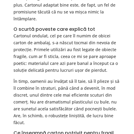
plus. Cartonul adaptat bine este, de fapt, un fel de
promisiune tăcută că nu se va mișca nimic la
întâmplare.
O scurtă poveste care explică tot
Cartonul ondulat, cel pe care îl numim de obicei
carton de ambalaj, s-a născut tocmai din nevoia de
protecție. Primele utilizări au fost legate de obiecte
fragile, cum ar fi sticla, ceea ce mi se pare aproape
poetic: materialul care azi pare banal a început ca o
soluție delicată pentru lucruri ușor de pierdut.
În timp, oamenii au învățat să îl taie, să îl plieze și să
îl combine în straturi, până când a devenit, în mod
discret, unul dintre cele mai eficiente scuturi din
comerț. Nu are dramatismul plasticului cu bule, nu
are sunetul acela satisfăcător când pocnești bulele.
Are, în schimb, o robustețe liniștită, de lucru bine
făcut.
Ce înseamnă carton potrivit pentru fragil