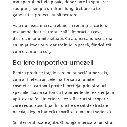
transportul include ploaie, depozitare în spații reci,
sau pur și simplu un drum lung, trebuie să te
gândești la protecții suplimentare.
Asta nu înseamnă că trebuie să renunți la carton.
Înseamnă doar că trebuie să îl îmbraci cu ceva,
discret, în anumite situații. Ca atunci când ieși iarna
cu un pulover bun, dar tot îți iei o geacă, fiindcă știi
cum e vântul la colț.
Bariere împotriva umezelii
Pentru produse fragile care nu suportă umezeala,
cum ar fi electronicele, hârtia sau anumite
cosmetice, cartonul poate fi protejat prin straturi
speciale. Există carton cu tratamente de rezistență la
apă, există folii interioare, există lacuri și acoperiri
care reduc absorbția. În funcție de cât de strictă e
nevoia, alegi o barieră ușoară sau una mai serioasă.
Și interiorul poate ajuta. O pungă interioară, un strat