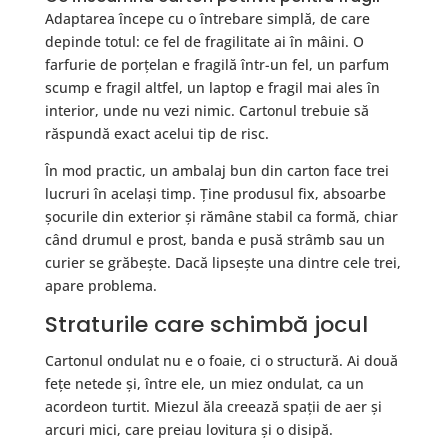
Adaptarea începe cu o întrebare simplă, de care
depinde totul: ce fel de fragilitate ai în mâini. O
farfurie de porțelan e fragilă într-un fel, un parfum
scump e fragil altfel, un laptop e fragil mai ales în
interior, unde nu vezi nimic. Cartonul trebuie să
răspundă exact acelui tip de risc.
În mod practic, un ambalaj bun din carton face trei
lucruri în același timp. Ține produsul fix, absoarbe
șocurile din exterior și rămâne stabil ca formă, chiar
când drumul e prost, banda e pusă strâmb sau un
curier se grăbește. Dacă lipsește una dintre cele trei,
apare problema.
Straturile care schimbă jocul
Cartonul ondulat nu e o foaie, ci o structură. Ai două
fețe netede și, între ele, un miez ondulat, ca un
acordeon turtit. Miezul ăla creează spații de aer și
arcuri mici, care preiau lovitura și o disipă.