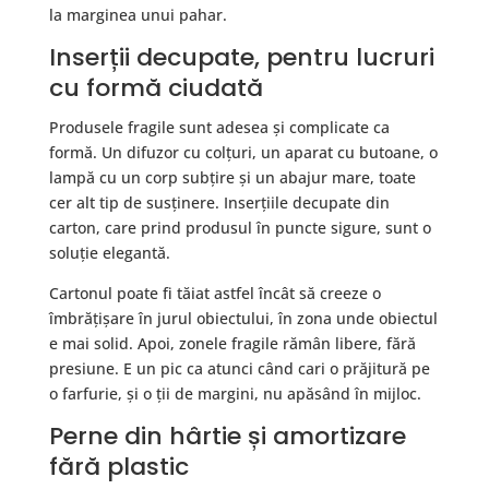
la marginea unui pahar.
Inserții decupate, pentru lucruri
cu formă ciudată
Produsele fragile sunt adesea și complicate ca
formă. Un difuzor cu colțuri, un aparat cu butoane, o
lampă cu un corp subțire și un abajur mare, toate
cer alt tip de susținere. Inserțiile decupate din
carton, care prind produsul în puncte sigure, sunt o
soluție elegantă.
Cartonul poate fi tăiat astfel încât să creeze o
îmbrățișare în jurul obiectului, în zona unde obiectul
e mai solid. Apoi, zonele fragile rămân libere, fără
presiune. E un pic ca atunci când cari o prăjitură pe
o farfurie, și o ții de margini, nu apăsând în mijloc.
Perne din hârtie și amortizare
fără plastic