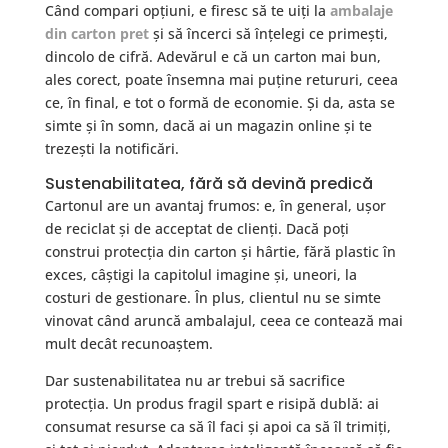
Când compari opțiuni, e firesc să te uiți la
ambalaje
din carton pret
și să încerci să înțelegi ce primești,
dincolo de cifră. Adevărul e că un carton mai bun,
ales corect, poate însemna mai puține retururi, ceea
ce, în final, e tot o formă de economie. Și da, asta se
simte și în somn, dacă ai un magazin online și te
trezești la notificări.
Sustenabilitatea, fără să devină predică
Cartonul are un avantaj frumos: e, în general, ușor
de reciclat și de acceptat de clienți. Dacă poți
construi protecția din carton și hârtie, fără plastic în
exces, câștigi la capitolul imagine și, uneori, la
costuri de gestionare. În plus, clientul nu se simte
vinovat când aruncă ambalajul, ceea ce contează mai
mult decât recunoaștem.
Dar sustenabilitatea nu ar trebui să sacrifice
protecția. Un produs fragil spart e risipă dublă: ai
consumat resurse ca să îl faci și apoi ca să îl trimiți,