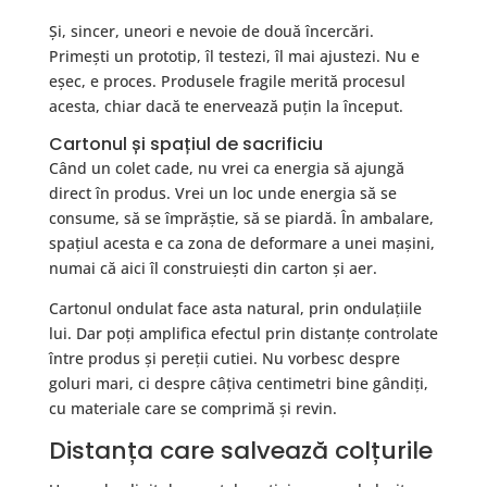
Și, sincer, uneori e nevoie de două încercări.
Primești un prototip, îl testezi, îl mai ajustezi. Nu e
eșec, e proces. Produsele fragile merită procesul
acesta, chiar dacă te enervează puțin la început.
Cartonul și spațiul de sacrificiu
Când un colet cade, nu vrei ca energia să ajungă
direct în produs. Vrei un loc unde energia să se
consume, să se împrăștie, să se piardă. În ambalare,
spațiul acesta e ca zona de deformare a unei mașini,
numai că aici îl construiești din carton și aer.
Cartonul ondulat face asta natural, prin ondulațiile
lui. Dar poți amplifica efectul prin distanțe controlate
între produs și pereții cutiei. Nu vorbesc despre
goluri mari, ci despre câțiva centimetri bine gândiți,
cu materiale care se comprimă și revin.
Distanța care salvează colțurile