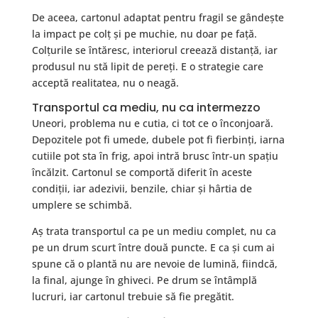
De aceea, cartonul adaptat pentru fragil se gândește
la impact pe colț și pe muchie, nu doar pe față.
Colțurile se întăresc, interiorul creează distanță, iar
produsul nu stă lipit de pereți. E o strategie care
acceptă realitatea, nu o neagă.
Transportul ca mediu, nu ca intermezzo
Uneori, problema nu e cutia, ci tot ce o înconjoară.
Depozitele pot fi umede, dubele pot fi fierbinți, iarna
cutiile pot sta în frig, apoi intră brusc într-un spațiu
încălzit. Cartonul se comportă diferit în aceste
condiții, iar adezivii, benzile, chiar și hârtia de
umplere se schimbă.
Aș trata transportul ca pe un mediu complet, nu ca
pe un drum scurt între două puncte. E ca și cum ai
spune că o plantă nu are nevoie de lumină, fiindcă,
la final, ajunge în ghiveci. Pe drum se întâmplă
lucruri, iar cartonul trebuie să fie pregătit.