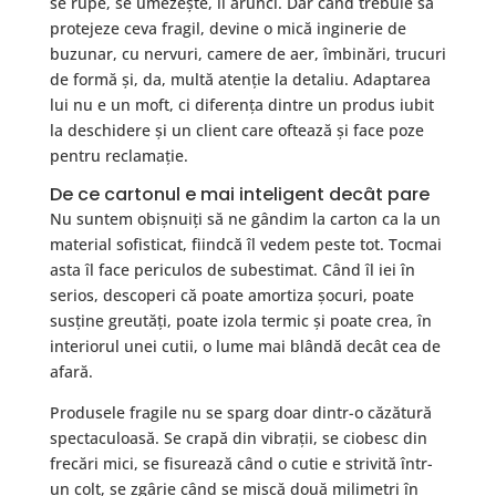
se rupe, se umezește, îl arunci. Dar când trebuie să
protejeze ceva fragil, devine o mică inginerie de
buzunar, cu nervuri, camere de aer, îmbinări, trucuri
de formă și, da, multă atenție la detaliu. Adaptarea
lui nu e un moft, ci diferența dintre un produs iubit
la deschidere și un client care oftează și face poze
pentru reclamație.
De ce cartonul e mai inteligent decât pare
Nu suntem obișnuiți să ne gândim la carton ca la un
material sofisticat, fiindcă îl vedem peste tot. Tocmai
asta îl face periculos de subestimat. Când îl iei în
serios, descoperi că poate amortiza șocuri, poate
susține greutăți, poate izola termic și poate crea, în
interiorul unei cutii, o lume mai blândă decât cea de
afară.
Produsele fragile nu se sparg doar dintr-o căzătură
spectaculoasă. Se crapă din vibrații, se ciobesc din
frecări mici, se fisurează când o cutie e strivită într-
un colț, se zgârie când se mișcă două milimetri în