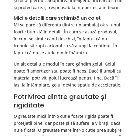
și tot ai pierdut. Adaptarea inteligentă încearcă să fie
și protectoare, și responsabilă, nu perfectă în teorii.
Micile detalii care schimbă un colet
Mi se pare că diferența dintre un ambalaj ok și unul
foarte bun stă în detalii. În cum se așază produsul,
în cum se simte când deschizi, în faptul că nu
trebuie să rupi cartonul ca să ajungi la conținut. În
faptul că nu se aude nimic înăuntru.
Un alt detaliu e modul în care gândim golul. Golul
poate fi amortizor sau poate fi haos. Dacă îl umpli cu
material potrivit, golul lucrează pentru tine. Dacă îl
lași la întâmplare, golul devine spațiu de accelerație.
Potrivirea dintre greutate și
rigiditate
O greutate mică într-o cutie foarte rigidă poate fi
protejată bine, dar poate și să sufere la vibrații dacă
nu e fixată. O greutate mare într-o cutie prea subțire