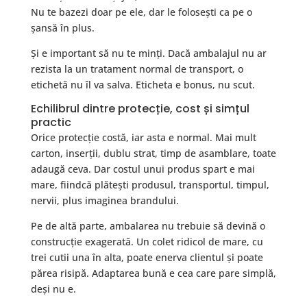
Nu te bazezi doar pe ele, dar le folosești ca pe o
șansă în plus.
Și e important să nu te minți. Dacă ambalajul nu ar
rezista la un tratament normal de transport, o
etichetă nu îl va salva. Eticheta e bonus, nu scut.
Echilibrul dintre protecție, cost și simțul
practic
Orice protecție costă, iar asta e normal. Mai mult
carton, inserții, dublu strat, timp de asamblare, toate
adaugă ceva. Dar costul unui produs spart e mai
mare, fiindcă plătești produsul, transportul, timpul,
nervii, plus imaginea brandului.
Pe de altă parte, ambalarea nu trebuie să devină o
construcție exagerată. Un colet ridicol de mare, cu
trei cutii una în alta, poate enerva clientul și poate
părea risipă. Adaptarea bună e cea care pare simplă,
deși nu e.