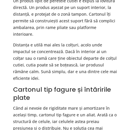
Un produs lipit de peretele cutiei e expus la lovitura
directă. Un produs așezat pe un suport interior, la
distanță, e protejat de o zonă tampon. Cartonul îți
permite să construiești acest suport fără să complici
ambalarea, prin rame pliate sau platforme
interioare.
Distanța e utilă mai ales la colțuri, acolo unde
impactul se concentrează. Dacă în interior ai un
colțar sau o ramă care ține obiectul departe de colțul
cutiei, cutia poate să se boțească, iar produsul
rămâne calm. Sună simplu, dar e una dintre cele mai
eficiente idei.
Cartonul tip fagure și întăririle
plate
Când ai nevoie de rigiditate mare și amortizare în
același timp, cartonul tip fagure e un aliat. Arată ca o
structură de celule, iar celulele astea preiau
presiunea și o distribuie. Nu e soluția cea mai