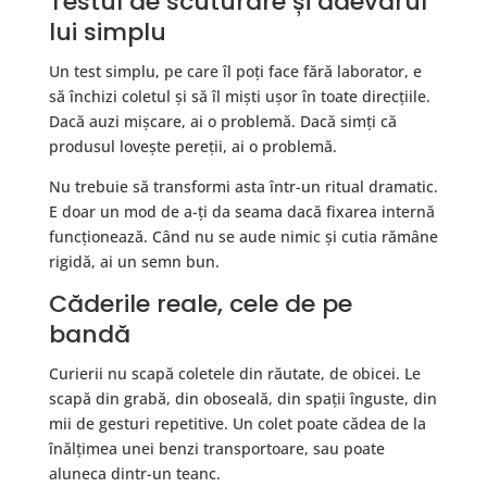
Testul de scuturare și adevărul
lui simplu
Un test simplu, pe care îl poți face fără laborator, e
să închizi coletul și să îl miști ușor în toate direcțiile.
Dacă auzi mișcare, ai o problemă. Dacă simți că
produsul lovește pereții, ai o problemă.
Nu trebuie să transformi asta într-un ritual dramatic.
E doar un mod de a-ți da seama dacă fixarea internă
funcționează. Când nu se aude nimic și cutia rămâne
rigidă, ai un semn bun.
Căderile reale, cele de pe
bandă
Curierii nu scapă coletele din răutate, de obicei. Le
scapă din grabă, din oboseală, din spații înguste, din
mii de gesturi repetitive. Un colet poate cădea de la
înălțimea unei benzi transportoare, sau poate
aluneca dintr-un teanc.