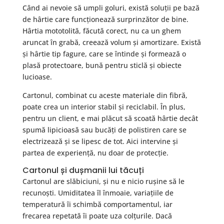
Când ai nevoie să umpli goluri, există soluții pe bază
de hârtie care funcționează surprinzător de bine.
Hârtia mototolită, făcută corect, nu ca un ghem
aruncat în grabă, creează volum și amortizare. Există
și hârtie tip fagure, care se întinde și formează o
plasă protectoare, bună pentru sticlă și obiecte
lucioase.
Cartonul, combinat cu aceste materiale din fibră,
poate crea un interior stabil și reciclabil. În plus,
pentru un client, e mai plăcut să scoată hârtie decât
spumă lipicioasă sau bucăți de polistiren care se
electrizează și se lipesc de tot. Aici intervine și
partea de experiență, nu doar de protecție.
Cartonul și dușmanii lui tăcuți
Cartonul are slăbiciuni, și nu e nicio rușine să le
recunoști. Umiditatea îl înmoaie, variațiile de
temperatură îi schimbă comportamentul, iar
frecarea repetată îi poate uza colțurile. Dacă