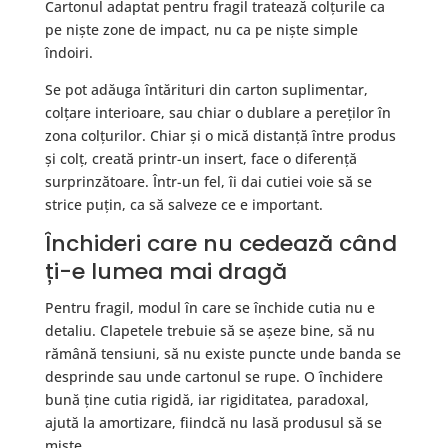
Cartonul adaptat pentru fragil tratează colțurile ca
pe niște zone de impact, nu ca pe niște simple
îndoiri.
Se pot adăuga întărituri din carton suplimentar,
colțare interioare, sau chiar o dublare a pereților în
zona colțurilor. Chiar și o mică distanță între produs
și colț, creată printr-un insert, face o diferență
surprinzătoare. Într-un fel, îi dai cutiei voie să se
strice puțin, ca să salveze ce e important.
Închideri care nu cedează când
ți-e lumea mai dragă
Pentru fragil, modul în care se închide cutia nu e
detaliu. Clapetele trebuie să se așeze bine, să nu
rămână tensiuni, să nu existe puncte unde banda se
desprinde sau unde cartonul se rupe. O închidere
bună ține cutia rigidă, iar rigiditatea, paradoxal,
ajută la amortizare, fiindcă nu lasă produsul să se
miște.