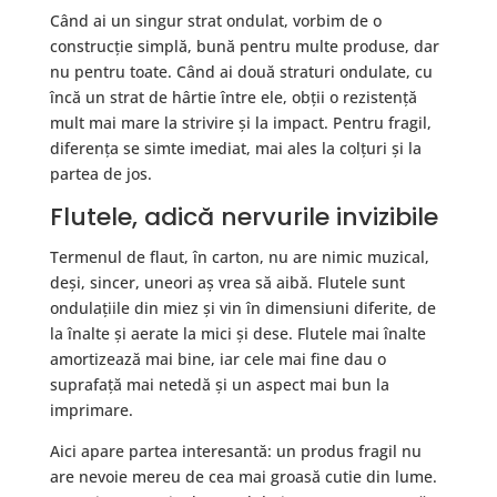
Când ai un singur strat ondulat, vorbim de o
construcție simplă, bună pentru multe produse, dar
nu pentru toate. Când ai două straturi ondulate, cu
încă un strat de hârtie între ele, obții o rezistență
mult mai mare la strivire și la impact. Pentru fragil,
diferența se simte imediat, mai ales la colțuri și la
partea de jos.
Flutele, adică nervurile invizibile
Termenul de flaut, în carton, nu are nimic muzical,
deși, sincer, uneori aș vrea să aibă. Flutele sunt
ondulațiile din miez și vin în dimensiuni diferite, de
la înalte și aerate la mici și dese. Flutele mai înalte
amortizează mai bine, iar cele mai fine dau o
suprafață mai netedă și un aspect mai bun la
imprimare.
Aici apare partea interesantă: un produs fragil nu
are nevoie mereu de cea mai groasă cutie din lume.