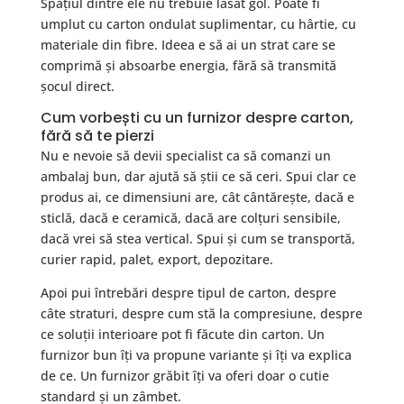
Spațiul dintre ele nu trebuie lăsat gol. Poate fi
umplut cu carton ondulat suplimentar, cu hârtie, cu
materiale din fibre. Ideea e să ai un strat care se
comprimă și absoarbe energia, fără să transmită
șocul direct.
Cum vorbești cu un furnizor despre carton,
fără să te pierzi
Nu e nevoie să devii specialist ca să comanzi un
ambalaj bun, dar ajută să știi ce să ceri. Spui clar ce
produs ai, ce dimensiuni are, cât cântărește, dacă e
sticlă, dacă e ceramică, dacă are colțuri sensibile,
dacă vrei să stea vertical. Spui și cum se transportă,
curier rapid, palet, export, depozitare.
Apoi pui întrebări despre tipul de carton, despre
câte straturi, despre cum stă la compresiune, despre
ce soluții interioare pot fi făcute din carton. Un
furnizor bun îți va propune variante și îți va explica
de ce. Un furnizor grăbit îți va oferi doar o cutie
standard și un zâmbet.