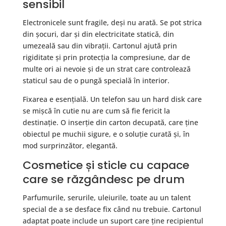
sensibil
Electronicele sunt fragile, deși nu arată. Se pot strica
din șocuri, dar și din electricitate statică, din
umezeală sau din vibrații. Cartonul ajută prin
rigiditate și prin protecția la compresiune, dar de
multe ori ai nevoie și de un strat care controlează
staticul sau de o pungă specială în interior.
Fixarea e esențială. Un telefon sau un hard disk care
se mișcă în cutie nu are cum să fie fericit la
destinație. O inserție din carton decupată, care ține
obiectul pe muchii sigure, e o soluție curată și, în
mod surprinzător, elegantă.
Cosmetice și sticle cu capace
care se răzgândesc pe drum
Parfumurile, serurile, uleiurile, toate au un talent
special de a se desface fix când nu trebuie. Cartonul
adaptat poate include un suport care ține recipientul