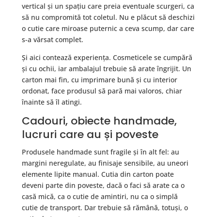
vertical și un spațiu care preia eventuale scurgeri, ca
să nu compromită tot coletul. Nu e plăcut să deschizi
o cutie care miroase puternic a ceva scump, dar care
s-a vărsat complet.
Și aici contează experiența. Cosmeticele se cumpără
și cu ochii, iar ambalajul trebuie să arate îngrijit. Un
carton mai fin, cu imprimare bună și cu interior
ordonat, face produsul să pară mai valoros, chiar
înainte să îl atingi.
Cadouri, obiecte handmade,
lucruri care au și poveste
Produsele handmade sunt fragile și în alt fel: au
margini neregulate, au finisaje sensibile, au uneori
elemente lipite manual. Cutia din carton poate
deveni parte din poveste, dacă o faci să arate ca o
casă mică, ca o cutie de amintiri, nu ca o simplă
cutie de transport. Dar trebuie să rămână, totuși, o