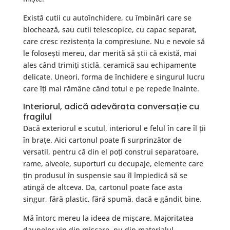
Există cutii cu autoînchidere, cu îmbinări care se
blochează, sau cutii telescopice, cu capac separat,
care cresc rezistența la compresiune. Nu e nevoie să
le folosești mereu, dar merită să știi că există, mai
ales când trimiți sticlă, ceramică sau echipamente
delicate. Uneori, forma de închidere e singurul lucru
care îți mai rămâne când totul e pe repede înainte.
Interiorul, adică adevărata conversație cu
fragilul
Dacă exteriorul e scutul, interiorul e felul în care îl ții
în brațe. Aici cartonul poate fi surprinzător de
versatil, pentru că din el poți construi separatoare,
rame, alveole, suporturi cu decupaje, elemente care
țin produsul în suspensie sau îl împiedică să se
atingă de altceva. Da, cartonul poate face asta
singur, fără plastic, fără spumă, dacă e gândit bine.
Mă întorc mereu la ideea de mișcare. Majoritatea
daunelor vin din mișcare, nu din materialul