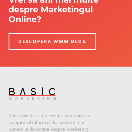
despre Marketingul
Online?
DESCOPERA WMM BLOG
Construieste-ti afacerea si comunitatea
cu ajutorul informatiilor pe care ti le
punem la dispozitie despre marketing