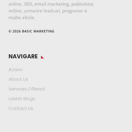
online, SEO, email marketing, publicitate
online, urmarire lead-uri, programe si
multe altele.
© 2026 BASIC MARKETING
NAVIGARE
Acasa
About Us
Services Offered
Latest Blogs
Contact Us