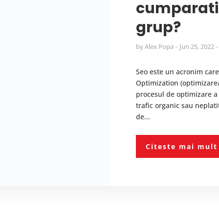
cumparati 
grup?
by
Alex Popa
Jun 25, 2022
Seo este un acronim care
Optimization (optimizarea
procesul de optimizare a 
trafic organic sau neplat
de...
Citeste mai mult