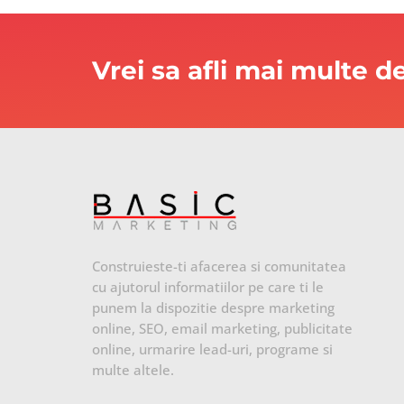
Vrei sa afli mai multe 
Construieste-ti afacerea si comunitatea
cu ajutorul informatiilor pe care ti le
punem la dispozitie despre marketing
online, SEO, email marketing, publicitate
online, urmarire lead-uri, programe si
multe altele.