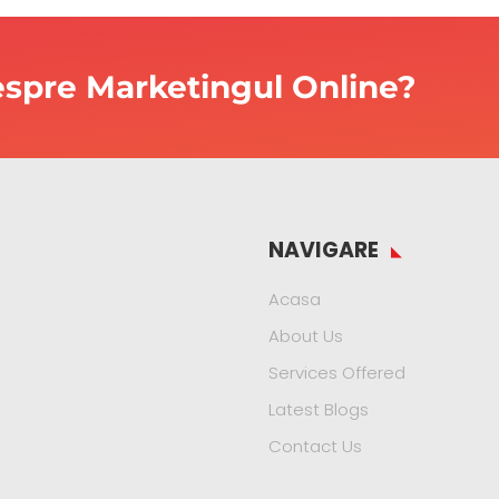
despre Marketingul Online?
NAVIGARE
Acasa
About Us
Services Offered
Latest Blogs
Contact Us