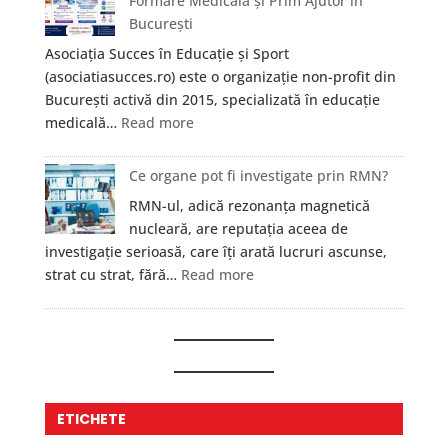
Formare Medicală și Prim Ajutor în
debit
fapt,
București
și
cu
cum
Asociația Succes în Educație și Sport
o
te
(asociatiasucces.ro) este o organizație non-profit din
baterie
ajută?
București activă din 2015, specializată în educație
de
:
medicală…
Read more
baie
Asociația
cu
Succes
Ce organe pot fi investigate prin RMN?
gât
în
înalt?
RMN-ul, adică rezonanța magnetică
Educație
nucleară, are reputația aceea de
și
investigație serioasă, care îți arată lucruri ascunse,
Sport
:
strat cu strat, fără…
Read more
—
Ce
Formare
organe
Medicală
pot
și
fi
Prim
investigate
Ajutor
prin
ETICHETE
în
RMN?
București