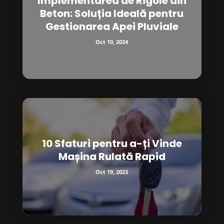
Implementarea de Rigole din
Beton: Soluția Ideală pentru
Gestionarea Apei Pluviale
Oct 10, 2024
10 Sfaturi pentru a-ți Vinde
Mașina Rulată Rapid
Oct 19, 2023