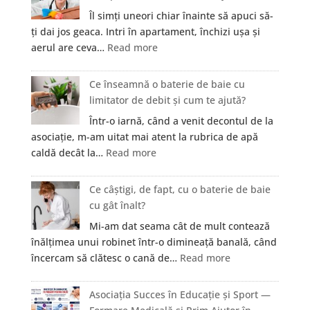
Îl simți uneori chiar înainte să apuci să-
ți dai jos geaca. Intri în apartament, închizi ușa și
:
aerul are ceva…
Read more
Cum
se
Ce înseamnă o baterie de baie cu
elimină
limitator de debit și cum te ajută?
mirosul
Într-o iarnă, când a venit decontul de la
de
asociație, m-am uitat mai atent la rubrica de apă
igrasie
:
caldă decât la…
Read more
dintr-
Ce
un
înseamnă
Ce câștigi, de fapt, cu o baterie de baie
apartament
o
cu gât înalt?
vechi
baterie
din
Mi-am dat seama cât de mult contează
de
Cluj?
înălțimea unui robinet într-o dimineață banală, când
baie
:
încercam să clătesc o cană de…
Read more
cu
Ce
limitator
câștigi,
Asociația Succes în Educație și Sport —
de
de