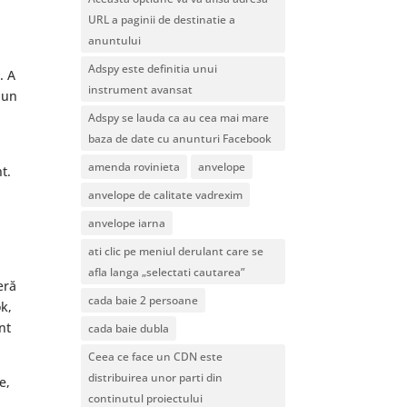
chiar
URL a paginii de destinatie a
contează
anuntului
Adspy este definitia unui
. A
instrument avansat
 un
Adspy se lauda ca au cea mai mare
baza de date cu anunturi Facebook
amenda rovinieta
anvelope
t.
anvelope de calitate vadrexim
anvelope iarna
ati clic pe meniul derulant care se
afla langa „selectati cautarea”
eră
cada baie 2 persoane
k,
nt
cada baie dubla
Ceea ce face un CDN este
distribuirea unor parti din
e,
continutul proiectului