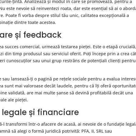
licurile-țintă. Analizează și modul în care se promovează, pentru a
 Nu este nevoie să reinventezi roata, dar este esențial să ai o abord
e. Poate fi vorba despre stilul tău unic, calitatea excepțională a
inație dintre toate acestea.
tare și feedback
ea succes comercial, urmează testarea pieței. Este o etapă crucială
zi din timp produsul sau serviciul oferit. Poți începe prin a crea câ
feri cunoscuților sau unui grup restrâns de potențiali clienți pentru
e sau lansează-ți o pagină pe rețele sociale pentru a evalua interes
tea sunt mai valoroase decât laudele, pentru că îți oferă oportunita
bine validată, are mai multe șanse să devină profitabilă decât una
ale ale pieței.
 legale și financiare
să-l transformi într-o afacere de acasă, ai nevoie de o fundație legal
mnă să alegi o formă juridică potrivită: PFA, II, SRL sau