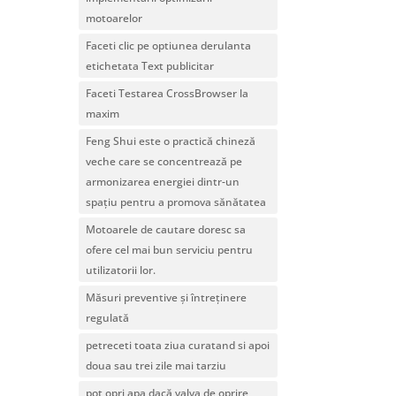
motoarelor
Faceti clic pe optiunea derulanta
etichetata Text publicitar
Faceti Testarea CrossBrowser la
maxim
Feng Shui este o practică chineză
veche care se concentrează pe
armonizarea energiei dintr-un
spațiu pentru a promova sănătatea
Motoarele de cautare doresc sa
ofere cel mai bun serviciu pentru
utilizatorii lor.
Măsuri preventive și întreținere
regulată
petreceti toata ziua curatand si apoi
doua sau trei zile mai tarziu
pot opri apa dacă valva de oprire