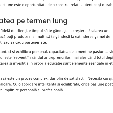
acțiune este o oportunitate de a construi relații autentice și durab
tatea pe termen lung
fidelă de clienți, e timpul să te gândești la creștere. Scalarea unei
acă poți produce mai mult, să te gândești la extinderea gamei de
ți sau să cauți parteneriate.
ant, ci și echilibru personal, capacitatea de a menține pasiunea vi
ul este frecvent în rândul antreprenorilor, mai ales când totul de
area și investiția în propria educație sunt elemente esențiale în e
să este un proces complex, dar plin de satisfacții. Necesită curaj,
valoare. Cu o abordare inteligentă și echilibrată, orice pasiune poa
re împlinire personală și profesională.