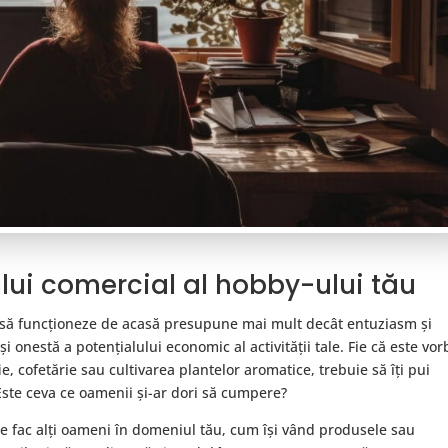
ului comercial al hobby-ului tău
 să funcționeze de acasă presupune mai mult decât entuziasm și
i onestă a potențialului economic al activității tale. Fie că este vor
e, cofetărie sau cultivarea plantelor aromatice, trebuie să îți pui
 Este ceva ce oamenii și-ar dori să cumpere?
 fac alți oameni în domeniul tău, cum își vând produsele sau