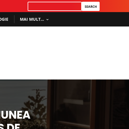
OGIE
MAI MULT…
IUNEA
S DE