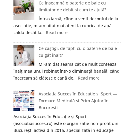
se
Ce înseamnă o baterie de baie cu
elimină
limitator de debit și cum te ajută?
mirosul
Într-o iarnă, când a venit decontul de la
de
asociație, m-am uitat mai atent la rubrica de apă
igrasie
:
caldă decât la…
Read more
dintr-
Ce
un
înseamnă
Ce câștigi, de fapt, cu o baterie de baie
apartament
o
cu gât înalt?
vechi
baterie
din
Mi-am dat seama cât de mult contează
de
Cluj?
înălțimea unui robinet într-o dimineață banală, când
baie
:
încercam să clătesc o cană de…
Read more
cu
Ce
limitator
câștigi,
Asociația Succes în Educație și Sport —
de
de
Formare Medicală și Prim Ajutor în
debit
fapt,
București
și
cu
cum
Asociația Succes în Educație și Sport
o
te
(asociatiasucces.ro) este o organizație non-profit din
baterie
ajută?
București activă din 2015, specializată în educație
de