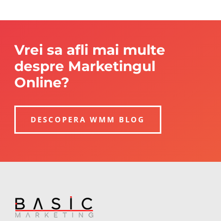
Vrei sa afli mai multe
despre Marketingul
Online?
DESCOPERA WMM BLOG