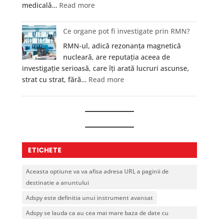
:
medicală…
Read more
baie
Asociația
cu
Succes
Ce organe pot fi investigate prin RMN?
gât
în
înalt?
RMN-ul, adică rezonanța magnetică
Educație
nucleară, are reputația aceea de
și
investigație serioasă, care îți arată lucruri ascunse,
Sport
:
strat cu strat, fără…
Read more
—
Ce
Formare
organe
Medicală
pot
și
fi
Prim
investigate
Ajutor
prin
ETICHETE
în
RMN?
București
Aceasta optiune va va afisa adresa URL a paginii de
destinatie a anuntului
Adspy este definitia unui instrument avansat
Adspy se lauda ca au cea mai mare baza de date cu