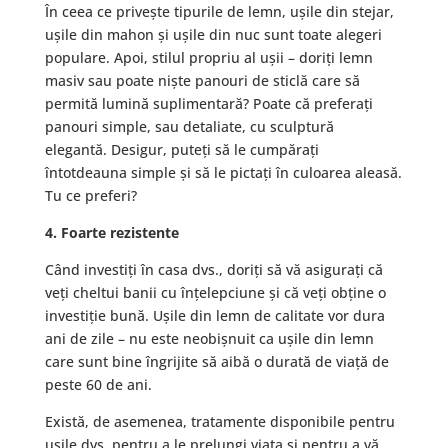
În ceea ce privește tipurile de lemn, ușile din stejar,
ușile din mahon și ușile din nuc sunt toate alegeri
populare. Apoi, stilul propriu al ușii – doriți lemn
masiv sau poate niște panouri de sticlă care să
permită lumină suplimentară? Poate că preferați
panouri simple, sau detaliate, cu sculptură
elegantă. Desigur, puteți să le cumpărați
întotdeauna simple și să le pictați în culoarea aleasă.
Tu ce preferi?
4. Foarte rezistente
Când investiți în casa dvs., doriți să vă asigurați că
veți cheltui banii cu înțelepciune și că veți obține o
investiție bună. Ușile din lemn de calitate vor dura
ani de zile – nu este neobișnuit ca ușile din lemn
care sunt bine îngrijite să aibă o durată de viață de
peste 60 de ani.
Există, de asemenea, tratamente disponibile pentru
ușile dvs. pentru a le prelungi viața și pentru a vă