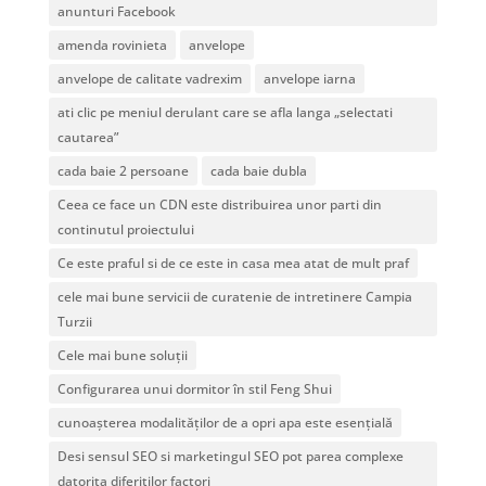
anunturi Facebook
amenda rovinieta
anvelope
anvelope de calitate vadrexim
anvelope iarna
ati clic pe meniul derulant care se afla langa „selectati
cautarea”
cada baie 2 persoane
cada baie dubla
Ceea ce face un CDN este distribuirea unor parti din
continutul proiectului
Ce este praful si de ce este in casa mea atat de mult praf
cele mai bune servicii de curatenie de intretinere Campia
Turzii
Cele mai bune soluții
Configurarea unui dormitor în stil Feng Shui
cunoașterea modalităților de a opri apa este esențială
Desi sensul SEO si marketingul SEO pot parea complexe
datorita diferitilor factori