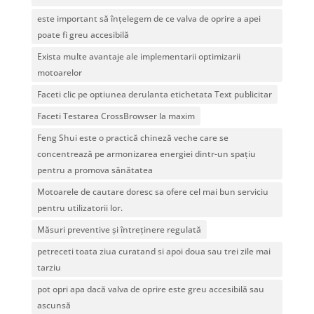
este important să înțelegem de ce valva de oprire a apei
poate fi greu accesibilă
Exista multe avantaje ale implementarii optimizarii
motoarelor
Faceti clic pe optiunea derulanta etichetata Text publicitar
Faceti Testarea CrossBrowser la maxim
Feng Shui este o practică chineză veche care se
concentrează pe armonizarea energiei dintr-un spațiu
pentru a promova sănătatea
Motoarele de cautare doresc sa ofere cel mai bun serviciu
pentru utilizatorii lor.
Măsuri preventive și întreținere regulată
petreceti toata ziua curatand si apoi doua sau trei zile mai
tarziu
pot opri apa dacă valva de oprire este greu accesibilă sau
ascunsă