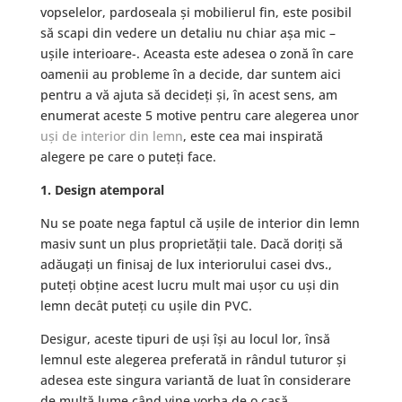
vopselelor, pardoseala și mobilierul fin, este posibil
să scapi din vedere un detaliu nu chiar așa mic –
ușile interioare-. Aceasta este adesea o zonă în care
oamenii au probleme în a decide, dar suntem aici
pentru a vă ajuta să decideți și, în acest sens, am
enumerat aceste 5 motive pentru care alegerea unor
uși de interior din lemn
, este cea mai inspirată
alegere pe care o puteți face.
1. Design atemporal
Nu se poate nega faptul că ușile de interior din lemn
masiv sunt un plus proprietății tale. Dacă doriți să
adăugați un finisaj de lux interiorului casei dvs.,
puteți obține acest lucru mult mai ușor cu uși din
lemn decât puteți cu ușile din PVC.
Desigur, aceste tipuri de uși își au locul lor, însă
lemnul este alegerea preferată in rândul tuturor și
adesea este singura variantă de luat în considerare
de multă lume când vine vorba de o casă