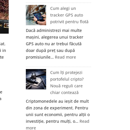
Ajutor
organe
Cum alegi un
în
pot
tracker GPS auto
București
fi
potrivit pentru flotă
investigate
Dacă administrezi mai multe
prin
mașini, alegerea unui tracker
RMN?
GPS auto nu ar trebui făcută
iat.
doar după preț sau după
i in
:
promisiunile…
Read more
lte
Cum
alegi
Cum îți protejezi
un
portofelul cripto?
tracker
Nouă reguli care
GPS
te
chiar contează
auto
a
Criptomonedele au ieșit de mult
potrivit
din zona de experiment. Pentru
pentru
unii sunt economii, pentru alții o
flotă
investiție, pentru mulți, o…
Read
:
more