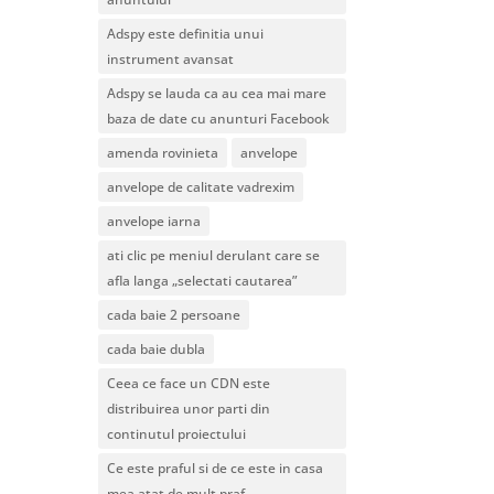
Adspy este definitia unui
instrument avansat
Adspy se lauda ca au cea mai mare
baza de date cu anunturi Facebook
amenda rovinieta
anvelope
anvelope de calitate vadrexim
anvelope iarna
ati clic pe meniul derulant care se
afla langa „selectati cautarea”
cada baie 2 persoane
cada baie dubla
Ceea ce face un CDN este
distribuirea unor parti din
continutul proiectului
Ce este praful si de ce este in casa
mea atat de mult praf