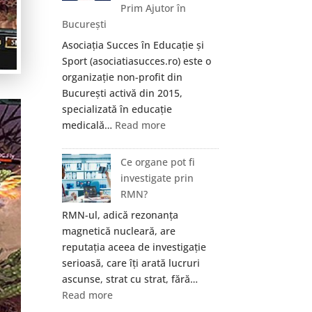
Prim Ajutor în
București
Asociația Succes în Educație și
Sport (asociatiasucces.ro) este o
organizație non-profit din
București activă din 2015,
specializată în educație
:
medicală…
Read more
Asociația
Succes
Ce organe pot fi
în
investigate prin
Educație
RMN?
și
RMN-ul, adică rezonanța
Sport
magnetică nucleară, are
—
reputația aceea de investigație
Formare
serioasă, care îți arată lucruri
Medicală
ascunse, strat cu strat, fără…
și
:
Read more
Prim
Ce