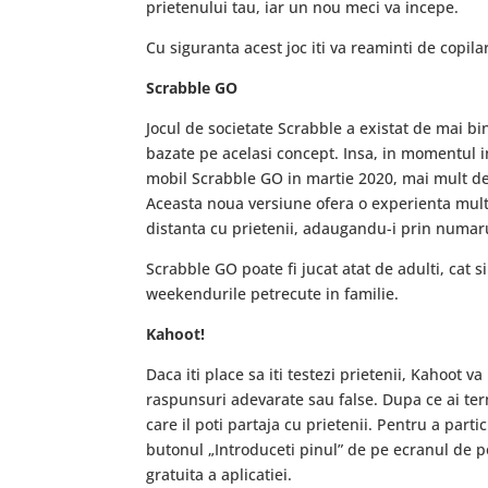
prietenului tau, iar un nou meci va incepe.
Cu siguranta acest joc iti va reaminti de copila
Scrabble GO
Jocul de societate Scrabble a existat de mai bin
bazate pe acelasi concept. Insa, in momentul in
mobil Scrabble GO in martie 2020, mai mult de 
Aceasta noua versiune ofera o experienta mult m
distanta cu prietenii, adaugandu-i prin numaru
Scrabble GO poate fi jucat atat de adulti, cat si
weekendurile petrecute in familie.
Kahoot!
Daca iti place sa iti testezi prietenii, Kahoot 
raspunsuri adevarate sau false. Dupa ce ai term
care il poti partaja cu prietenii. Pentru a partic
butonul „Introduceti pinul” de pe ecranul de por
gratuita a aplicatiei.