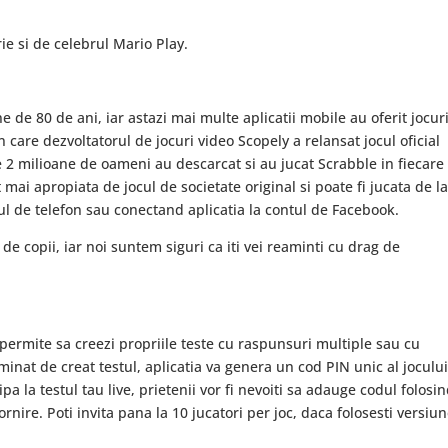
rie si de celebrul Mario Play.
e de 80 de ani, iar astazi mai multe aplicatii mobile au oferit jocur
 care dezvoltatorul de jocuri video Scopely a relansat jocul oficial
2 milioane de oameni au descarcat si au jucat Scrabble in fiecare 
ai apropiata de jocul de societate original si poate fi jucata de l
l de telefon sau conectand aplicatia la contul de Facebook.
 de copii, iar noi suntem siguri ca iti vei reaminti cu drag de
va permite sa creezi propriile teste cu raspunsuri multiple sau cu
inat de creat testul, aplicatia va genera un cod PIN unic al jocului
ipa la testul tau live, prietenii vor fi nevoiti sa adauge codul folosi
nire. Poti invita pana la 10 jucatori per joc, daca folosesti versiu