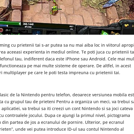
gaming cu prietenii tai s-ar putea sa nu mai aiba loc in viitorul aprop
ea aceeasi experienta in mediul online. Te poti juca cu prietenii ta
telefonul tau, indiferent daca este iPhone sau Android. Cele mai mu
si functioneaza pe mai multe sisteme de operare. De altfel, in acest
uri multiplayer pe care le poti testa impreuna cu prietenii tai.
 clasic de la Nintendo pentru telefon, deoarece versiunea mobila es
anta cu grupul tau de prieteni Pentru a organiza un meci, va trebui s
plicatiei, va trebui sa iti creezi un cont Nintendo si sa joci cateva
cu controalele jocului. Dupa ce ajungi la primul nivel, pictograma
 din partea de jos a ecranului de pornire. Ulterior, pe ecranul
ieten”, unde vei putea introduce ID-ul sau contul Nintendo al