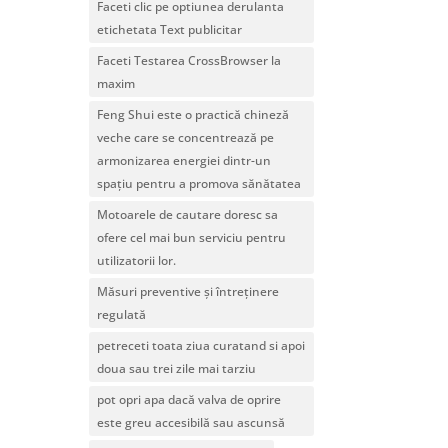
Faceti clic pe optiunea derulanta
etichetata Text publicitar
Faceti Testarea CrossBrowser la
maxim
Feng Shui este o practică chineză
veche care se concentrează pe
armonizarea energiei dintr-un
spațiu pentru a promova sănătatea
Motoarele de cautare doresc sa
ofere cel mai bun serviciu pentru
utilizatorii lor.
Măsuri preventive și întreținere
regulată
petreceti toata ziua curatand si apoi
doua sau trei zile mai tarziu
pot opri apa dacă valva de oprire
este greu accesibilă sau ascunsă