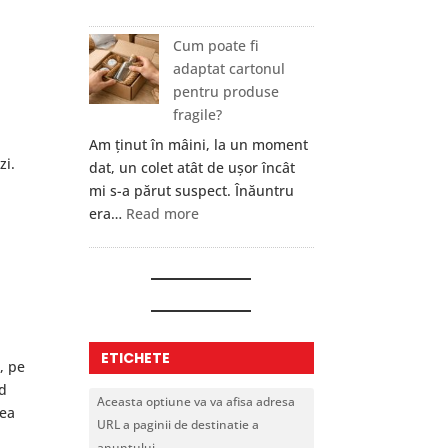
Cum
îți
Cum poate fi
protejezi
adaptat cartonul
portofelul
pentru produse
cripto?
fragile?
i
Nouă
Am ținut în mâini, la un moment
reguli
zi.
dat, un colet atât de ușor încât
care
a
mi s-a părut suspect. Înăuntru
chiar
:
era…
Read more
contează
Cum
poate
fi
adaptat
cartonul
pentru
ETICHETE
, pe
produse
nd
fragile?
Aceasta optiune va va afisa adresa
nea
URL a paginii de destinatie a
anuntului