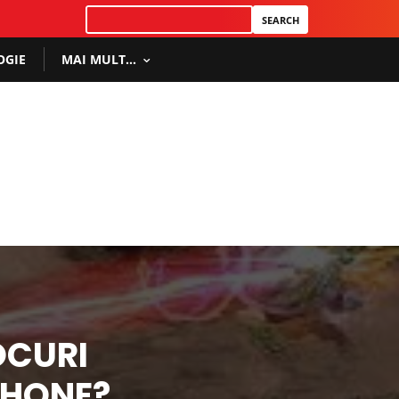
OGIE
MAI MULT…
OCURI
PHONE?