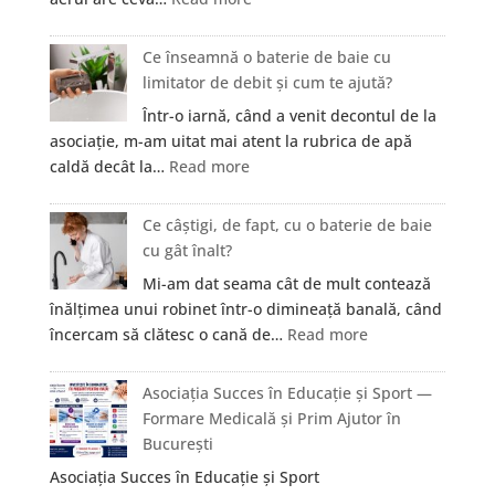
Cum
se
Ce înseamnă o baterie de baie cu
elimină
limitator de debit și cum te ajută?
mirosul
Într-o iarnă, când a venit decontul de la
de
asociație, m-am uitat mai atent la rubrica de apă
igrasie
:
caldă decât la…
Read more
dintr-
Ce
un
înseamnă
Ce câștigi, de fapt, cu o baterie de baie
apartament
o
cu gât înalt?
vechi
baterie
din
Mi-am dat seama cât de mult contează
de
Cluj?
înălțimea unui robinet într-o dimineață banală, când
baie
:
încercam să clătesc o cană de…
Read more
cu
Ce
limitator
câștigi,
Asociația Succes în Educație și Sport —
de
de
Formare Medicală și Prim Ajutor în
debit
fapt,
București
și
cu
cum
Asociația Succes în Educație și Sport
o