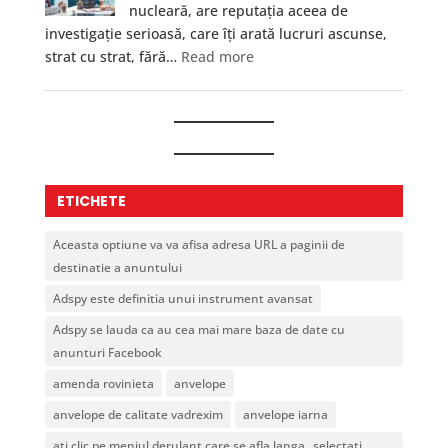
nucleară, are reputația aceea de
și
investigație serioasă, care îți arată lucruri ascunse,
Sport
:
strat cu strat, fără…
Read more
—
Ce
Formare
organe
Medicală
pot
și
fi
Prim
investigate
Ajutor
prin
ETICHETE
în
RMN?
București
Aceasta optiune va va afisa adresa URL a paginii de
destinatie a anuntului
Adspy este definitia unui instrument avansat
Adspy se lauda ca au cea mai mare baza de date cu
anunturi Facebook
amenda rovinieta
anvelope
anvelope de calitate vadrexim
anvelope iarna
ati clic pe meniul derulant care se afla langa „selectati