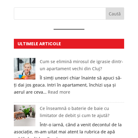
Caută
ULTIMELE ARTICOLE
Cum se elimină mirosul de igrasie dintr-
un apartament vechi din Cluj?
Îl simți uneori chiar înainte să apuci să-
ți dai jos geaca. Intri în apartament, închizi ușa și
:
aerul are ceva…
Read more
Cum
se
Ce înseamnă o baterie de baie cu
elimină
limitator de debit și cum te ajută?
mirosul
Într-o iarnă, când a venit decontul de la
de
asociație, m-am uitat mai atent la rubrica de apă
igrasie