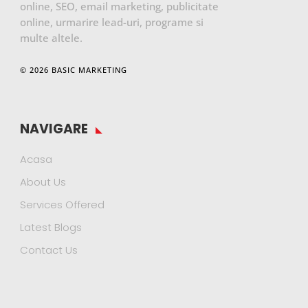
online, SEO, email marketing, publicitate
online, urmarire lead-uri, programe si
multe altele.
© 2026 BASIC MARKETING
NAVIGARE
Acasa
About Us
Services Offered
Latest Blogs
Contact Us