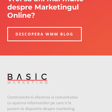
despre Marketingul
Online?
DESCOPERA WMM BLOG
Construieste-ti afacerea si comunitatea
cu ajutorul informatiilor pe care ti le
punem la dispozitie despre marketing