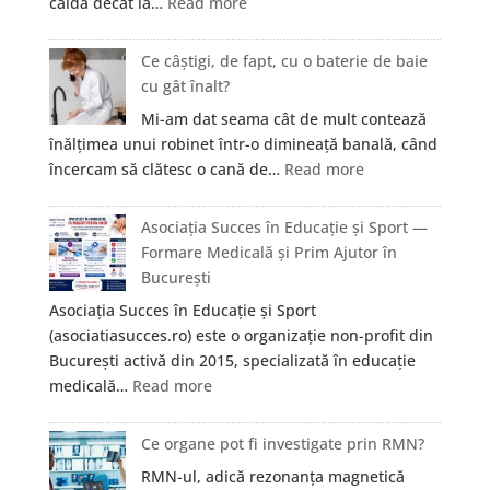
:
caldă decât la…
Read more
dintr-
Ce
un
înseamnă
Ce câștigi, de fapt, cu o baterie de baie
apartament
o
cu gât înalt?
vechi
baterie
din
Mi-am dat seama cât de mult contează
de
Cluj?
înălțimea unui robinet într-o dimineață banală, când
baie
:
încercam să clătesc o cană de…
Read more
cu
Ce
limitator
câștigi,
Asociația Succes în Educație și Sport —
de
de
Formare Medicală și Prim Ajutor în
debit
fapt,
București
și
cu
cum
Asociația Succes în Educație și Sport
o
te
(asociatiasucces.ro) este o organizație non-profit din
baterie
ajută?
București activă din 2015, specializată în educație
de
:
medicală…
Read more
baie
Asociația
cu
Succes
Ce organe pot fi investigate prin RMN?
gât
în
înalt?
RMN-ul, adică rezonanța magnetică
Educație