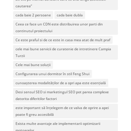
cautarea”
cada baie 2 persoane
cada baie dubla
Ceea ce face un CDN este distribuirea unor parti din
continutul proiectului
Ce este praful si de ce este in casa mea atat de mult praf
cele mai bune servicii de curatenie de intretinere Campia
Turzii
Cele mai bune soluții
Configurarea unui dormitor în stil Feng Shui
cunoașterea modalităților de a opri apa este esențială
Desi sensul SEO si marketingul SEO pot parea complexe
datorita diferitilor factori
este important să înțelegem de ce valva de oprire a apei
poate fi greu accesibilă
Exista multe avantaje ale implementarii optimizarii
motoarelor