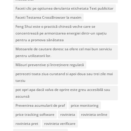
Faceti clic pe optiunea derulanta etichetata Text publicitar
Faceti Testarea CrossBrowser la maxim
Feng Shui este o practică chineză veche care se
concentrează pe armonizarea energiei dintr-un spațiu
pentru a promova sănătatea
Motoarele de cautare doresc sa ofere cel mai bun serviciu
pentru utilizatorii lor.
Măsuri preventive și întreținere regulată
petreceti toata ziua curatand si apoi doua sau trei zile mai
tarziu
pot opri apa dacă valva de oprire este greu accesibilă sau
ascunsă
Prevenirea acumularii de praf
price monitoring
price tracking software
rovinieta
rovinieta online
rovinieta pret
rovinieta verificare