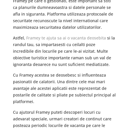
Framey pe care o gestionati, este important sa stiti
ca planurile dumneavoastra si datele personale se
afla in siguranta. Platforma utilizeaza protocoale de
securitate recunoscute la nivel international care
maximizeaza securitatea datelor utilizatorilor.
Astfel,
Framey te ajuta sa ai o vacanta deosebita
si la
randul tau, sa impartasesti cu ceilalti poze
incredibile din locurile pe care le-ai vizitat. Multe
obiective turistice importante raman sub un val de
ignoranta deoarece nu sunt suficient mediatizate.
Cu Framey acestea se deosebesc si influenteaza
pasionatii de calatorii. Una dintre cele mai mari
avantaje ale acestei aplicatii este reprezentat de
postarile de calitate si pliate pe subiectul principal al
platformei.
Cu ajutorul Framey puteti descoperi locuri cu
adevarat speciale, urmari creatori de continut care
posteaza periodic locurile de vacanta pe care le