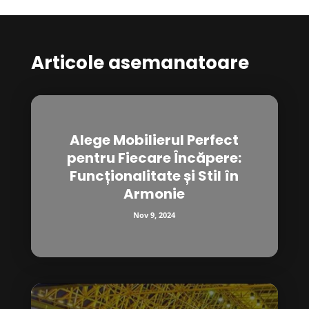
Articole asemanatoare
Alege Mobilierul Perfect
pentru Fiecare Încăpere:
Funcționalitate și Stil în
Armonie
Nov 9, 2024