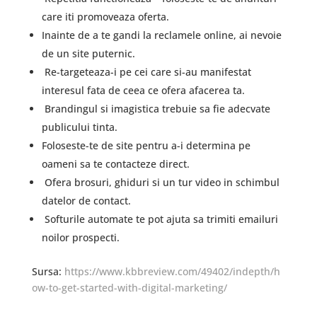
care iti promoveaza oferta.
Inainte de a te gandi la reclamele online, ai nevoie
de un site puternic.
Re-targeteaza-i pe cei care si-au manifestat
interesul fata de ceea ce ofera afacerea ta.
Brandingul si imagistica trebuie sa fie adecvate
publicului tinta.
Foloseste-te de site pentru a-i determina pe
oameni sa te contacteze direct.
Ofera brosuri, ghiduri si un tur video in schimbul
datelor de contact.
Softurile automate te pot ajuta sa trimiti emailuri
noilor prospecti.
Sursa:
https://www.kbbreview.com/49402/indepth/h
ow-to-get-started-with-digital-marketing/