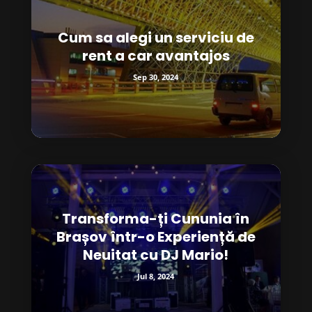
Cum sa alegi un serviciu de
rent a car avantajos
Sep 30, 2024
Transforma-ți Cununia în
Brașov într-o Experiență de
Neuitat cu DJ Mario!
Jul 8, 2024