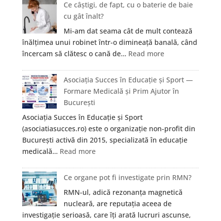
Ce câștigi, de fapt, cu o baterie de baie
cu gât înalt?
Mi-am dat seama cât de mult contează
înălțimea unui robinet într-o dimineață banală, când
:
încercam să clătesc o cană de…
Read more
Ce
câștigi,
Asociația Succes în Educație și Sport —
de
Formare Medicală și Prim Ajutor în
fapt,
București
cu
Asociația Succes în Educație și Sport
o
(asociatiasucces.ro) este o organizație non-profit din
baterie
București activă din 2015, specializată în educație
de
:
medicală…
Read more
baie
Asociația
cu
Succes
Ce organe pot fi investigate prin RMN?
gât
în
înalt?
RMN-ul, adică rezonanța magnetică
Educație
nucleară, are reputația aceea de
și
investigație serioasă, care îți arată lucruri ascunse,
Sport