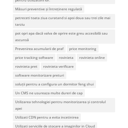
pentru utilizatorii lor.
Măsuri preventive și întreținere regulată
petreceti toata ziua curatand si apoi doua sau trei zile mai
tarziu
pot opri apa dacă valva de oprire este greu accesibilă sau
ascunsă
Prevenirea acumularii de praf
price monitoring
price tracking software
rovinieta
rovinieta online
rovinieta pret
rovinieta verificare
software monitorizare preturi
soluții pentru a configura un dormitor feng shui
Un CMS ne usureaza multe dureri de cap
Utilizarea tehnologiei pentru monitorizarea și controlul
apei
Utilizati CDN pentru a evita incetinirea
Utilizati serviciile de stocare a imaginilor in Cloud