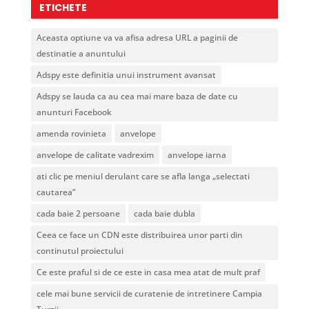
Nouă
ETICHETE
reguli
care
Aceasta optiune va va afisa adresa URL a paginii de
chiar
destinatie a anuntului
conteaz
Adspy este definitia unui instrument avansat
Adspy se lauda ca au cea mai mare baza de date cu
anunturi Facebook
amenda rovinieta
anvelope
anvelope de calitate vadrexim
anvelope iarna
ati clic pe meniul derulant care se afla langa „selectati
cautarea”
cada baie 2 persoane
cada baie dubla
Ceea ce face un CDN este distribuirea unor parti din
continutul proiectului
Ce este praful si de ce este in casa mea atat de mult praf
cele mai bune servicii de curatenie de intretinere Campia