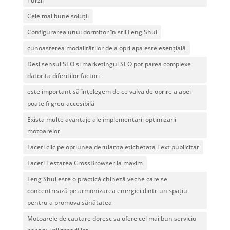
Turzii
Cele mai bune soluții
Configurarea unui dormitor în stil Feng Shui
cunoașterea modalităților de a opri apa este esențială
Desi sensul SEO si marketingul SEO pot parea complexe
datorita diferitilor factori
este important să înțelegem de ce valva de oprire a apei
poate fi greu accesibilă
Exista multe avantaje ale implementarii optimizarii
motoarelor
Faceti clic pe optiunea derulanta etichetata Text publicitar
Faceti Testarea CrossBrowser la maxim
Feng Shui este o practică chineză veche care se
concentrează pe armonizarea energiei dintr-un spațiu
pentru a promova sănătatea
Motoarele de cautare doresc sa ofere cel mai bun serviciu