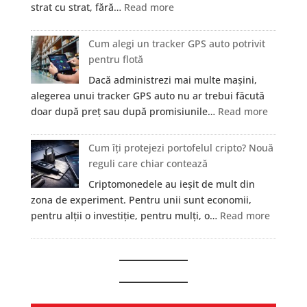
:
strat cu strat, fără…
Read more
—
Ce
Formare
organe
Cum alegi un tracker GPS auto potrivit
Medicală
pot
pentru flotă
și
fi
Prim
Dacă administrezi mai multe mașini,
investigate
Ajutor
alegerea unui tracker GPS auto nu ar trebui făcută
prin
în
:
doar după preț sau după promisiunile…
Read more
RMN?
București
Cum
alegi
Cum îți protejezi portofelul cripto? Nouă
un
reguli care chiar contează
tracker
Criptomonedele au ieșit de mult din
GPS
zona de experiment. Pentru unii sunt economii,
auto
:
pentru alții o investiție, pentru mulți, o…
Read more
potrivit
Cum
pentru
îți
flotă
protejez
portofel
cripto?