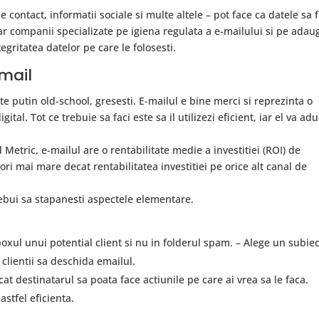
de contact, informatii sociale si multe altele – pot face ca datele sa f
iar companii specializate pe igiena regulata a e-mailului si pe adau
egritatea datelor pe care le folosesti.
email
e putin old-school, gresesti. E-mailul e bine merci si reprezinta o
ital. Tot ce trebuie sa faci este sa il utilizezi eficient, iar el va ad
Metric, e-mailul are o rentabilitate medie a investitiei (ROI) de
ori mai mare decat rentabilitatea investitiei pe orice alt canal de
rebui sa stapanesti aspectele elementare.
boxul unui potential client si nu in folderul spam. – Alege un subiec
clientii sa deschida emailul.
at destinatarul sa poata face actiunile pe care ai vrea sa le faca.
stfel eficienta.