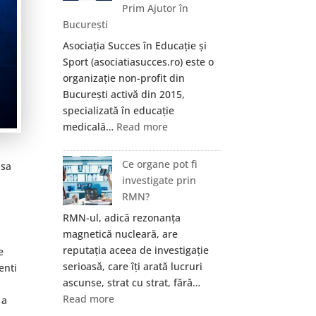
Prim Ajutor în
București
Asociația Succes în Educație și
Sport (asociatiasucces.ro) este o
organizație non-profit din
București activă din 2015,
specializată în educație
:
medicală…
Read more
Asociația
Succes
Ce organe pot fi
 sa
în
investigate prin
Educație
RMN?
și
RMN-ul, adică rezonanța
Sport
magnetică nucleară, are
—
reputația aceea de investigație
e
Formare
serioasă, care îți arată lucruri
enti
Medicală
ascunse, strat cu strat, fără…
și
:
Read more
 a
Prim
Ce