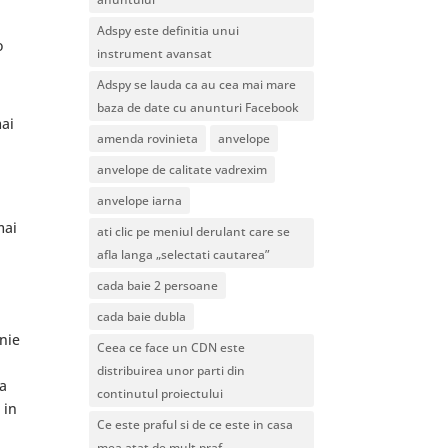
Adspy este definitia unui
o
instrument avansat
Adspy se lauda ca au cea mai mare
baza de date cu anunturi Facebook
mai
amenda rovinieta
anvelope
anvelope de calitate vadrexim
anvelope iarna
mai
ati clic pe meniul derulant care se
afla langa „selectati cautarea”
cada baie 2 persoane
cada baie dubla
nie
Ceea ce face un CDN este
distribuirea unor parti din
ta
continutul proiectului
 in
Ce este praful si de ce este in casa
mea atat de mult praf