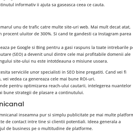
ontinutul informativ ii ajuta sa gaseasca ceea ce cauta.
umarul unu de trafic catre multe site-uri web. Mai mult decat atat,
un procent uluitor de 300%. Si cand te gandesti ca Instagram parea
eaza pe Google si Bing pentru a gasi raspuns la toate intrebarile p
utare (SEO) a devenit unul dintre cele mai profitabile domenii ale
ngului site-ului nu este intotdeauna o misiune usoara.
ta serviciile unor specialisti in SEO bine pregatiti. Cand vei fi
ta, vei vedea ca genereaza cele mai bune ROI-uri.
de pentru optimizarea reach-ului cautarii, intelegerea nuantelor
i bune strategii de plasare a continutului.
nicanal
mnicanal inseamna pur si simplu publicitate pe mai multe platfor
 de contact intre tine si clientii potentiali. Ideea generala a
jul de business pe o multitudine de platforme.