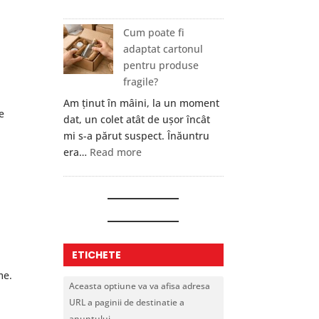
Cum
îți
Cum poate fi
protejezi
adaptat cartonul
portofelul
pentru produse
cripto?
fragile?
Nouă
Am ținut în mâini, la un moment
reguli
e
dat, un colet atât de ușor încât
care
mi s-a părut suspect. Înăuntru
chiar
:
era…
Read more
contează
Cum
poate
fi
adaptat
cartonul
pentru
ETICHETE
produse
me.
fragile?
Aceasta optiune va va afisa adresa
URL a paginii de destinatie a
anuntului