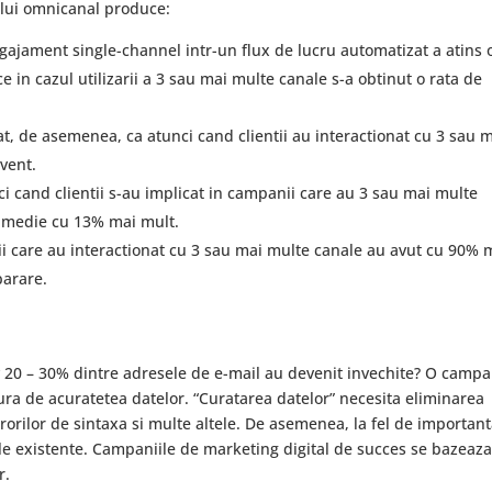
ului omnicanal produce:
jament single-channel intr-un flux de lucru automatizat a atins 
 in cazul utilizarii a 3 sau mai multe canale s-a obtinut o rata de
tat, de asemenea, ca atunci cand clientii au interactionat cu 3 sau 
vent.
 cand clientii s-au implicat in campanii care au 3 sau mai multe
n medie cu 13% mai mult.
tii care au interactionat cu 3 sau mai multe canale au avut cu 90% 
parare.
v 20 – 30% dintre adresele de e-mail au devenit invechite? O campa
ra de acuratetea datelor. “Curatarea datelor” necesita eliminarea
 erorilor de sintaxa si multe altele. De asemenea, la fel de importan
le existente. Campaniile de marketing digital de succes se bazeaza
r.