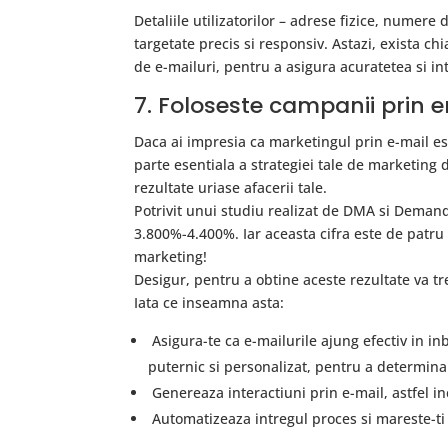
Detaliile utilizatorilor – adrese fizice, numere 
targetate precis si responsiv. Astazi, exista ch
de e-mailuri, pentru a asigura acuratetea si int
7. Foloseste campanii prin 
Daca ai impresia ca marketingul prin e-mail est
parte esentiala a strategiei tale de marketing dig
rezultate uriase afacerii tale.
Potrivit unui studiu realizat de DMA si Demand 
3.800%-4.400%. Iar aceasta cifra este de patru 
marketing!
Desigur, pentru a obtine aceste rezultate va t
Iata ce inseamna asta:
Asigura-te ca e-mailurile ajung efectiv in in
puternic si personalizat, pentru a determina 
Genereaza interactiuni prin e-mail, astfel inc
Automatizeaza intregul proces si mareste-ti a