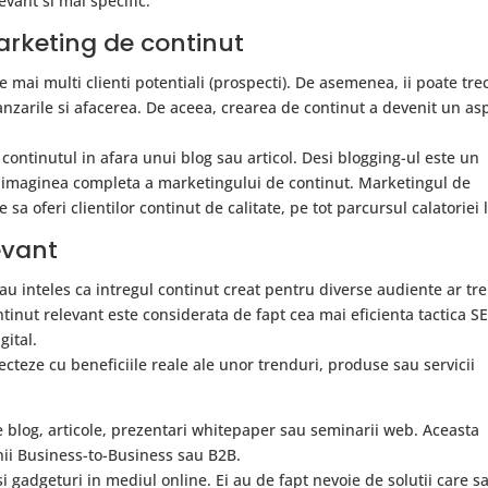
evant si mai specific.
marketing de continut
mai multi clienti potentiali (prospecti). De asemenea, ii poate tre
anzarile si afacerea. De aceea, crearea de continut a devenit un as
i continutul in afara unui blog sau articol. Desi blogging-ul este un
a imaginea completa a marketingului de continut. Marketingul de
 sa oferi clientilor continut de calitate, pe tot parcursul calatoriei l
evant
 au inteles ca intregul continut creat pentru diverse audiente ar tr
ntinut relevant este considerata de fapt cea mai eficienta tactica S
gital.
necteze cu beneficiile reale ale unor trenduri, produse sau servicii
e blog, articole, prezentari whitepaper sau seminarii web. Aceasta
nii Business-to-Business sau B2B.
si gadgeturi in mediul online. Ei au de fapt nevoie de solutii care sa