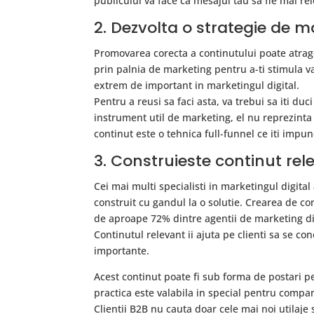
publicului va face ca mesajul tau sa fie mai rel
2. Dezvolta o strategie de 
Promovarea corecta a continutului poate atrage 
prin palnia de marketing pentru a-ti stimula v
extrem de important in marketingul digital.
Pentru a reusi sa faci asta, va trebui sa iti duc
instrument util de marketing, el nu reprezint
continut este o tehnica full-funnel ce iti impune
3. Construieste continut rel
Cei mai multi specialisti in marketingul digital
construit cu gandul la o solutie. Crearea de co
de aproape 72% dintre agentii de marketing di
Continutul relevant ii ajuta pe clienti sa se co
importante.
Acest continut poate fi sub forma de postari p
practica este valabila in special pentru compa
Clientii B2B nu cauta doar cele mai noi utilaje 