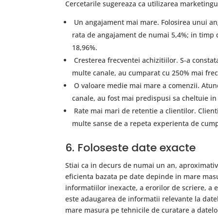
Cercetarile sugereaza ca utilizarea marketing
Un angajament mai mare. Folosirea unui anga
rata de angajament de numai 5,4%; in timp ce
18,96%.
Cresterea frecventei achizitiilor. S-a consta
multe canale, au cumparat cu 250% mai frec
O valoare medie mai mare a comenzii. Atunci
canale, au fost mai predispusi sa cheltuie i
Rate mai mari de retentie a clientilor. Clien
multe sanse de a repeta experienta de cum
6. Foloseste date exacte
Stiai ca in decurs de numai un an, aproximati
eficienta bazata pe date depinde in mare masu
informatiilor inexacte, a erorilor de scriere, a
este adaugarea de informatii relevante la date
mare masura pe tehnicile de curatare a datelo