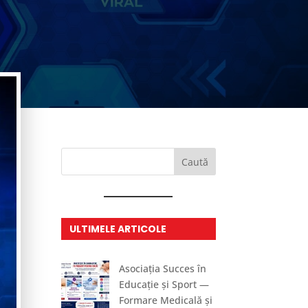
Caută
ULTIMELE ARTICOLE
Asociația Succes în
Educație și Sport —
Formare Medicală și