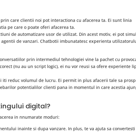
in care clientii noi pot interactiona cu afacerea ta. Ei sunt linia
tia pe care o poate oferi afacerea ta.
ctiuni de automatizare usor de utilizat. Din acest motiv, ei pot simu
si agentii de vanzari. Chatbotii imbunatatesc experienta utilizatorulu
onversatiilor prin intermediul tehnologiei vine la pachet cu provoc
corect (nu au un script logic), ei nu vor reusi sa ofere experiente li
i iti reduc volumul de lucru. Ei permit in plus afacerii tale sa prosp
rebarilor potentialilor clienti pana in momentul in care acestia aju
ingului digital?
afacerea in nnumarate moduri:
mentului inainte si dupa vanzare. In plus, te va ajuta sa convertesti