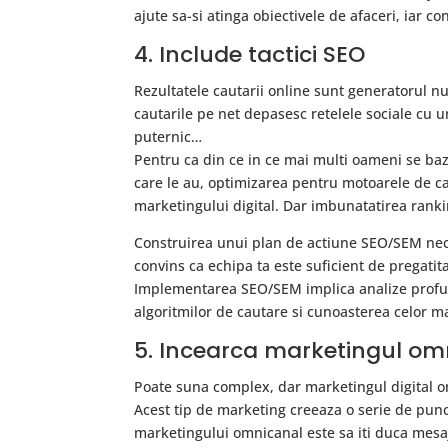
ajute sa-si atinga obiectivele de afaceri, iar c
4. Include tactici SEO
Rezultatele cautarii online sunt generatorul n
cautarile pe net depasesc retelele sociale cu 
puternic…
Pentru ca din ce in ce mai multi oameni se baz
care le au, optimizarea pentru motoarele de ca
marketingului digital. Dar imbunatatirea ranki
Construirea unui plan de actiune SEO/SEM necesi
convins ca echipa ta este suficient de pregati
Implementarea SEO/SEM implica analize profun
algoritmilor de cautare si cunoasterea celor ma
5. Incearca marketingul om
Poate suna complex, dar marketingul digital o
Acest tip de marketing creeaza o serie de puncte
marketingului omnicanal este sa iti duca mesa