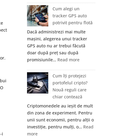
Ajutor
organe
Cum alegi un
în
pot
tracker GPS auto
București
fi
potrivit pentru flotă
ce
investigate
pect
Dacă administrezi mai multe
prin
mașini, alegerea unui tracker
RMN?
GPS auto nu ar trebui făcută
doar după preț sau după
or.
:
promisiunile…
Read more
Cum
alegi
Cum îți protejezi
un
ebui
portofelul cripto?
tracker
EO
Nouă reguli care
GPS
chiar contează
auto
Criptomonedele au ieșit de mult
potrivit
din zona de experiment. Pentru
pentru
unii sunt economii, pentru alții o
flotă
investiție, pentru mulți, o…
Read
:
more
-i