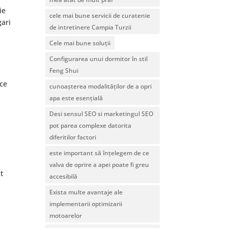
ie
cele mai bune servicii de curatenie
gari
de intretinere Campia Turzii
Cele mai bune soluții
Configurarea unui dormitor în stil
Feng Shui
uce
cunoașterea modalităților de a opri
apa este esențială
Desi sensul SEO si marketingul SEO
pot parea complexe datorita
diferitilor factori
este important să înțelegem de ce
valva de oprire a apei poate fi greu
t
accesibilă
Exista multe avantaje ale
implementarii optimizarii
motoarelor