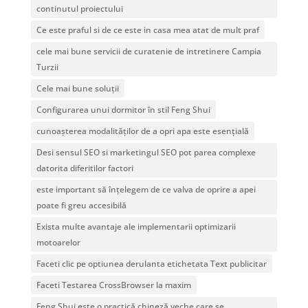
continutul proiectului
Ce este praful si de ce este in casa mea atat de mult praf
cele mai bune servicii de curatenie de intretinere Campia
Turzii
Cele mai bune soluții
Configurarea unui dormitor în stil Feng Shui
cunoașterea modalităților de a opri apa este esențială
Desi sensul SEO si marketingul SEO pot parea complexe
datorita diferitilor factori
este important să înțelegem de ce valva de oprire a apei
poate fi greu accesibilă
Exista multe avantaje ale implementarii optimizarii
motoarelor
Faceti clic pe optiunea derulanta etichetata Text publicitar
Faceti Testarea CrossBrowser la maxim
Feng Shui este o practică chineză veche care se