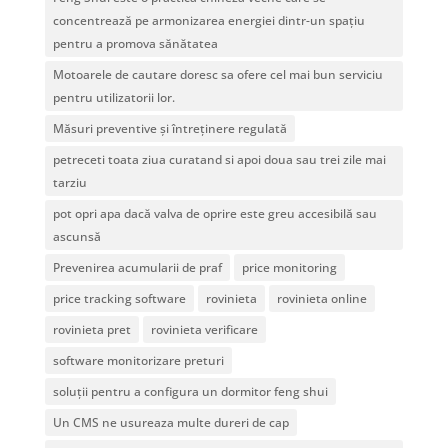
concentrează pe armonizarea energiei dintr-un spațiu
pentru a promova sănătatea
Motoarele de cautare doresc sa ofere cel mai bun serviciu
pentru utilizatorii lor.
Măsuri preventive și întreținere regulată
petreceti toata ziua curatand si apoi doua sau trei zile mai
tarziu
pot opri apa dacă valva de oprire este greu accesibilă sau
ascunsă
Prevenirea acumularii de praf
price monitoring
price tracking software
rovinieta
rovinieta online
rovinieta pret
rovinieta verificare
software monitorizare preturi
soluții pentru a configura un dormitor feng shui
Un CMS ne usureaza multe dureri de cap