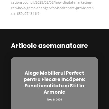
cationscouncil/2023/03/03/how-digital-marketing-
can-be-a-game-changer-for-healthcare-providers/?
sh=659e274341f9
Articole asemanatoare
Alege Mobilierul Perfect
pentru Fiecare Încăpere:
Funcționalitate și Stil în
Armonie
Nov 9, 2024