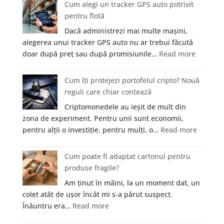
organe
Cum alegi un tracker GPS auto potrivit
Medicală
pot
pentru flotă
și
fi
Prim
Dacă administrezi mai multe mașini,
investigate
Ajutor
alegerea unui tracker GPS auto nu ar trebui făcută
prin
în
:
doar după preț sau după promisiunile…
Read more
RMN?
București
Cum
alegi
Cum îți protejezi portofelul cripto? Nouă
un
reguli care chiar contează
tracker
Criptomonedele au ieșit de mult din
GPS
zona de experiment. Pentru unii sunt economii,
auto
:
pentru alții o investiție, pentru mulți, o…
Read more
potrivit
Cum
pentru
îți
Cum poate fi adaptat cartonul pentru
flotă
protejez
produse fragile?
portofel
Am ținut în mâini, la un moment dat, un
cripto?
colet atât de ușor încât mi s-a părut suspect.
Nouă
:
Înăuntru era…
Read more
reguli
Cum
care