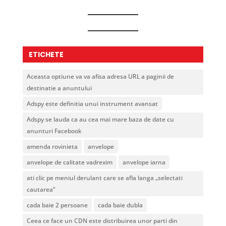
poate
chiar
fi
conteaz
adaptat
cartonul
pentru
ETICHETE
produse
fragile?
Aceasta optiune va va afisa adresa URL a paginii de
destinatie a anuntului
Adspy este definitia unui instrument avansat
Adspy se lauda ca au cea mai mare baza de date cu
anunturi Facebook
amenda rovinieta
anvelope
anvelope de calitate vadrexim
anvelope iarna
ati clic pe meniul derulant care se afla langa „selectati
cautarea”
cada baie 2 persoane
cada baie dubla
Ceea ce face un CDN este distribuirea unor parti din