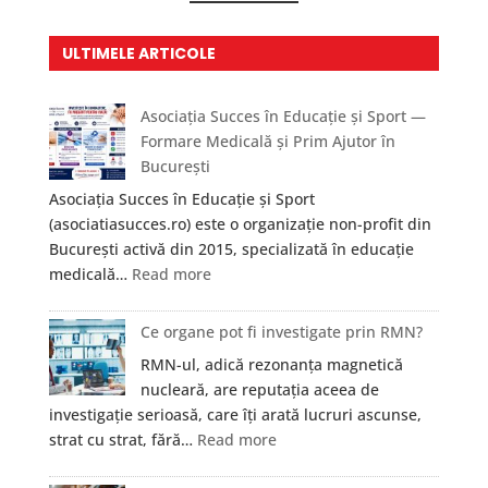
ULTIMELE ARTICOLE
Asociația Succes în Educație și Sport —
Formare Medicală și Prim Ajutor în
București
Asociația Succes în Educație și Sport
(asociatiasucces.ro) este o organizație non-profit din
București activă din 2015, specializată în educație
:
medicală…
Read more
Asociația
Succes
Ce organe pot fi investigate prin RMN?
în
RMN-ul, adică rezonanța magnetică
Educație
nucleară, are reputația aceea de
și
investigație serioasă, care îți arată lucruri ascunse,
Sport
:
strat cu strat, fără…
Read more
—
Ce
Formare