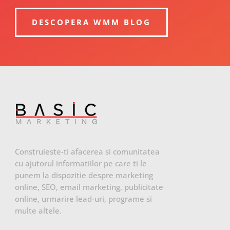
DESCOPERA WMM BLOG
Construieste-ti afacerea si comunitatea
cu ajutorul informatiilor pe care ti le
punem la dispozitie despre marketing
online, SEO, email marketing, publicitate
online, urmarire lead-uri, programe si
multe altele.