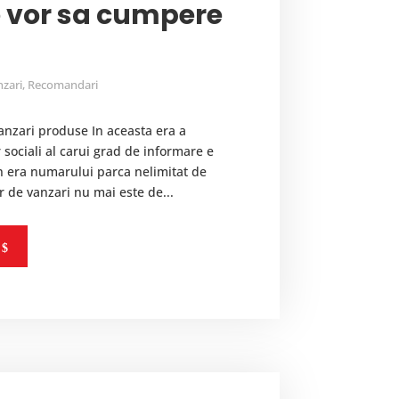
re vor sa cumpere
zari
,
Recomandari
anzari produse In aceasta era a
r sociali al carui grad de informare e
 in era numarului parca nelimitat de
or de vanzari nu mai este de...