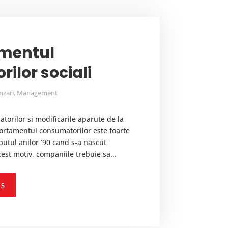
mentul
ilor sociali
nzari
,
Management
rilor si modificarile aparute de la
rtamentul consumatorilor este foarte
eputul anilor ’90 cand s-a nascut
st motiv, companiile trebuie sa...