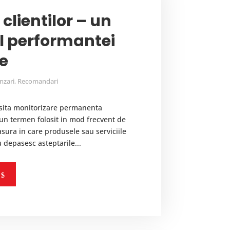
 clientilor – un
al performantei
le
nzari
,
Recomandari
cesita monitorizare permanenta
e un termen folosit in mod frecvent de
sura in care produsele sau serviciile
 depasesc asteptarile...