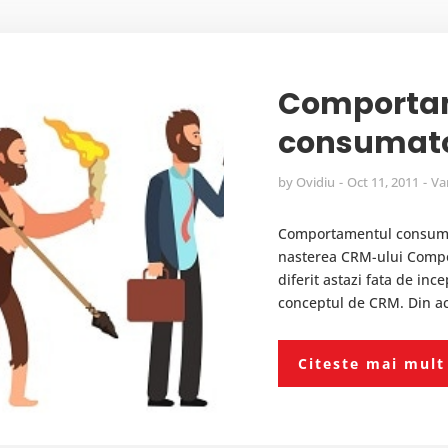
Comporta
consumator
by
Ovidiu
Oct 11, 2011
Va
Comportamentul consumato
nasterea CRM-ului Compo
diferit astazi fata de inc
conceptul de CRM. Din ace
Citeste mai mult