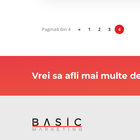
Pagina4 din 4
«
1
2
3
4
Vrei sa afli mai multe 