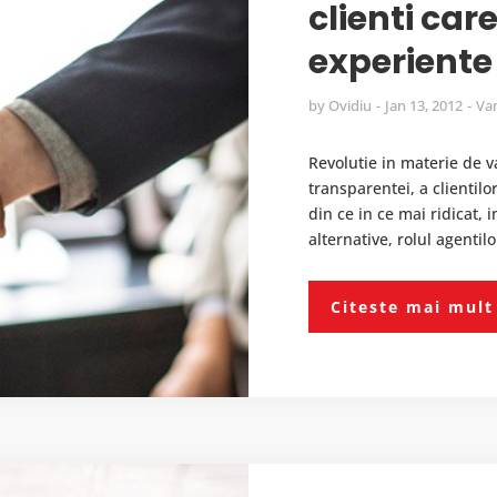
clienti ca
experiente
by
Ovidiu
Jan 13, 2012
Van
Revolutie in materie de v
transparentei, a clientilo
din ce in ce mai ridicat,
alternative, rolul agentil
Citeste mai mult