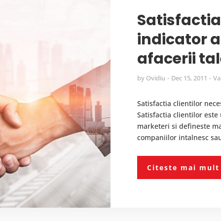
Satisfactia
indicator 
afacerii ta
by
Ovidiu
Dec 15, 2011
Va
Satisfactia clientilor ne
Satisfactia clientilor est
marketeri si defineste ma
companiilor intalnesc sau
Citeste mai mult